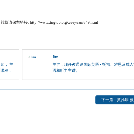
请保留链接: http://www.tingtoo.org/xueyuan/849.html
Jim
师； 主
主讲：现任教通途国际英语 • 托福、雅思及成
学课程；
语和听力主讲。
下一篇：黄驰翔 雅思