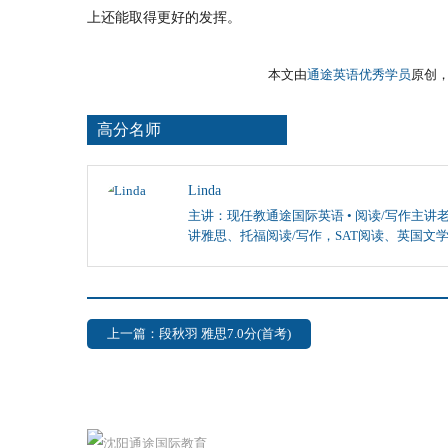
上还能取得更好的发挥。
本文由
通途英语优秀学员
原创，转载
高分名师
Linda
主讲：现任教通途国际英语 • 阅读/写作主讲老
讲雅思、托福阅读/写作，SAT阅读、英国文
上一篇：段秋羽 雅思7.0分(首考)