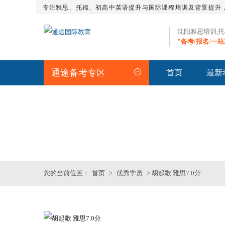
专注雅思、托福、初高中英语提升与国际课程培训及背景提升
沈阳雅思培训,
"备考/报名/一
通途备考专区
首页
最新
STUDENT
>>优秀学员
您的当前位置：
首页
>
优秀学员
> 胡起歌 雅思7.0分
SAT基础班