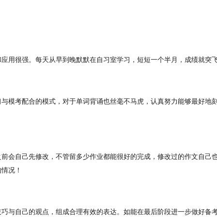
和应用很强。每天从早到晚默默在自习室学习，短短一个半月，成绩就突
习与模考配合的模式，对于单词背诵也丝毫不马虎，认真努力能够最好地
之前会自己先修改，不管留多少作业都能很好的完成，修改过的作文自己
的情况！
技巧与自己的观点，组成合理有效的表达。如能在最后阶段进一步做好备