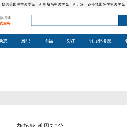
，提供英国中学奖学金，新加坡高中奖学金，沪、深、苏等地国际学校奖学金
托福培训
站式服务"
动态
雅思
托福
SAT
能力衔接课
托福火箭班
托福全程班【美国方向】
胡起歌 雅思7.0分