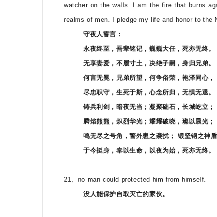
watcher on the walls. I am the fire that burns ag
realms of men. I pledge my life and honor to the N
守夜人誓言：
永夜终至，吾辈铭记，巍巍大任，死亦无终。
无享妻爱，不履寸土，决绝子嗣，身归兄弟。
何言无冕，兄弟所望，何争俗荣，袍泽同心，
尽忠职守，生死于斯，心念所归，无惧无退。
铸兵利剑，暗夜无当；凝聚础石，长城屹立；
腾焰熊熊，炽烈华光；耀耀破晓，璨以晨光；
鸣无尽之号角，警外患之袭扰； 锻坚钢之神
于今挺身，奉以生命，以夜为始，死亦无终。
21、no man could protected him from himself.
没人能保护自取灭亡的家伙。