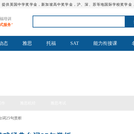
，提供英国中学奖学金，新加坡高中奖学金，沪、深、苏等地国际学校奖学金
托福培训
站式服务"
动态
雅思
托福
SAT
能力衔接课
思备考
写作
雅思机经
雅思考试
台词25句赏析