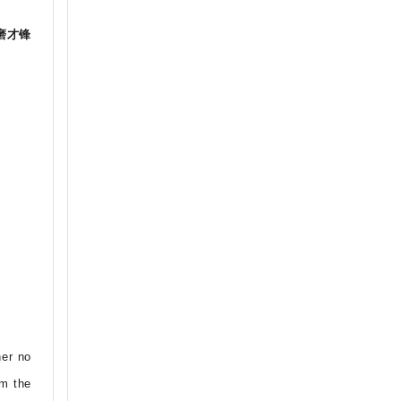
磨才锋
her no
am the