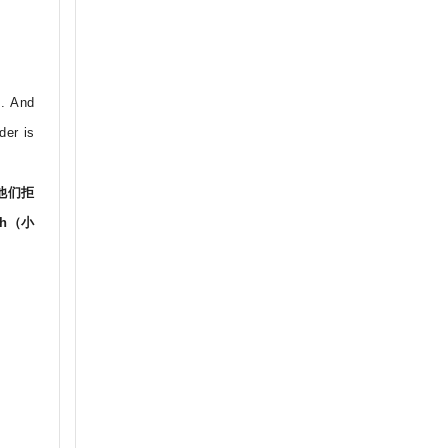
m. And
der is
他们拒
h（小