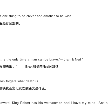
 one thing to be clever and another to be wise.
智是有区别的。
at is the only time a man can be brave.”
—Bran & Ned "
能勇敢。” ——Bran和父亲Ned的对话
on forgets what death is.
很快就会忘记死亡的涵义是什么。
sword, King Robert has his warhammer, and I have my mind...And a