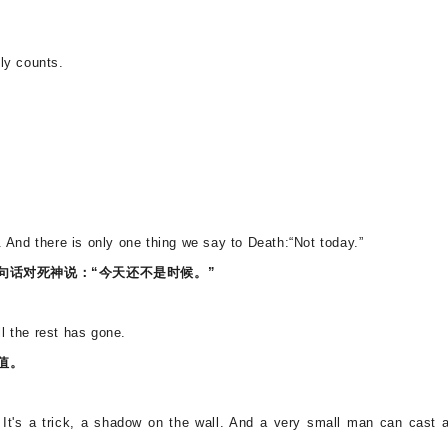
ly counts.
And there is only one thing we say to Death:“Not today.”
句话对死神说：“今天还不是时候。”
l the rest has gone.
值。
It's a trick, a shadow on the wall. And a very small man can cast 