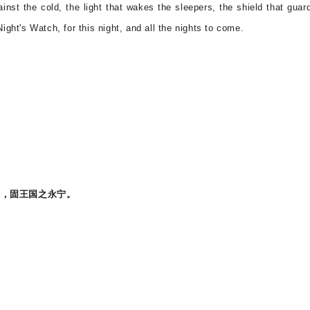
ainst the cold, the light that wakes the sleepers, the shield that guar
ight's Watch, for this night, and all the nights to come.
盾，固王国之永宁。