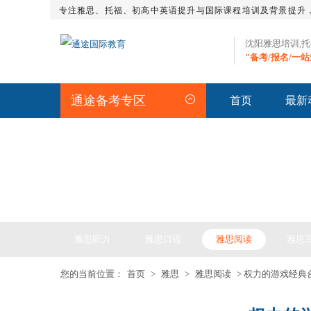
专注雅思、托福、初高中英语提升与国际课程培训及背景提升
沈阳雅思培训,
"备考/报名/一
通途备考专区
首页
最新
IELTS ARTICLE >> 雅
雅思听力
雅思口语
雅思阅读
雅思
您的当前位置：
首页
>
雅思
>
雅思阅读
> 权力的游戏经典