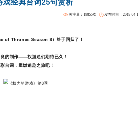
游戏经典台词25句赏析
SAT基础班
托福一对二
关注量：19855次
发布时间：2019-04-18 
f Thrones Season 8）终于回归了！
精良的制作——权游迷们期待已久！
精彩台词，重燃追剧之旅吧！
.