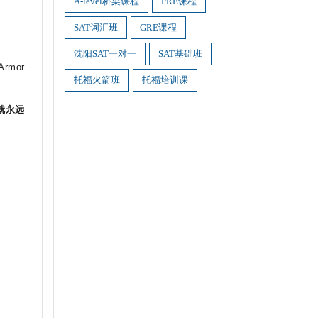
A-level桥梁课程
PRE课程
SAT词汇班
GRE课程
沈阳SAT一对一
SAT基础班
 Armor
托福火箭班
托福培训课
就永远