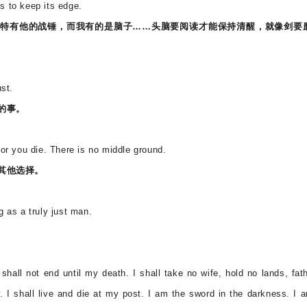
s to keep its edge.
特有他的战锤，而我有的是脑子……头脑要阅读才能保持清醒，就像剑要
st.
的事。
r you die. There is no middle ground.
其他选择。
g as a truly just man.
all not end until my death. I shall take no wife, hold no lands, fat
. I shall live and die at my post. I am the sword in the darkness. I 