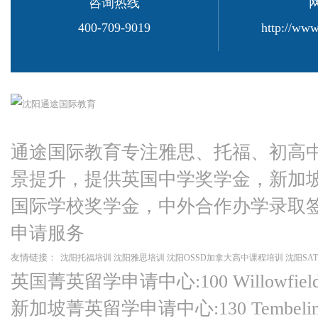
咨询热线
学、香港理工大学等蜚声海内外的顶尖大学。
通途国际英语始终
为先”的理念，坚持做一个有责任心、道德感、荣辱观的优质办
400-709-9019
http://www
实现自己的求学梦。
通途国际教育专注雅思、托福、初高
景提升，提供英国中学奖学金，新加
国际学校奖学金，中外合作办学录取
申请服务
友情链接：
沈阳托福培训
沈阳雅思培训
沈阳OSSD加拿大高中课程培训
沈阳SA
英国菁英留学申请中心:100 Willowfield Ro
新加坡菁英留学申请中心:130 Tembeling Ro