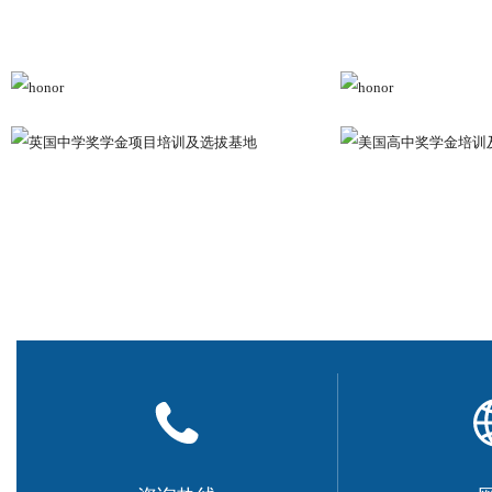
香港大学等世界知名学府！
加拿大OSSD国际高中课程，多伦多大学保录通道
通途国际教育加拿大实体高中学校
OSSD国际课程
，为国内
的OSSD海外升学课程，设有脱产班和业余班。学员在通途即可
本地高中生学籍，并且完成加拿大高中的课程。获得加拿大安大
以加拿大安大略省本地生的身份申请世界各大院校。
目前已有超百名学子签约保录进多伦多大学、滑铁卢大学
大顶级名校。
教学成果
通途为每一个来到这里的学生，打造属于自己的个性化高
力帮助学子实现求学梦！
通途的留学语言课程及英语能力课程，
验，已经成为育才、实验两大教育集团及各省级重点中学学生出
程。
现已有超千名学员从通途走进世界名校。
在国内，我们的学