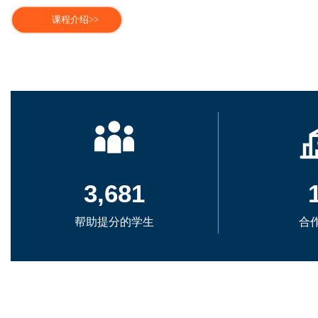
美国系列课程
：SAT、
AP、
ACT、
SAT1、SAT2、SSAT、
课程介绍>>
英国系列课程
：A-level、GCSE
澳洲系列课程
：AEAS
英语能力系列课程
：英语衔接课、英语提升课、英美文学
奖学金系列课程
：英国中学奖学金课程，新加坡奖学金课
升学面试培训课程
：上海纽约大学，昆山杜克大学等
中外
动日培训，香港、澳门大学申请面试培训
国际课程
：提供英国、美
国
、加拿大、澳各个国家的20多
日语课程
：《大家日语》、《标准日本语》、N3-N1课程
3,681
项目成就
帮助提分的学生
合
英国奖学金项目
：
63人考入剑桥大学、5人考入牛津大学；
43人考入帝国理工大学、19人考入UCL、1人考入伦敦政经经
其余毕业生就读在包括华威、爱丁堡、曼大、诺丁汉、加拿