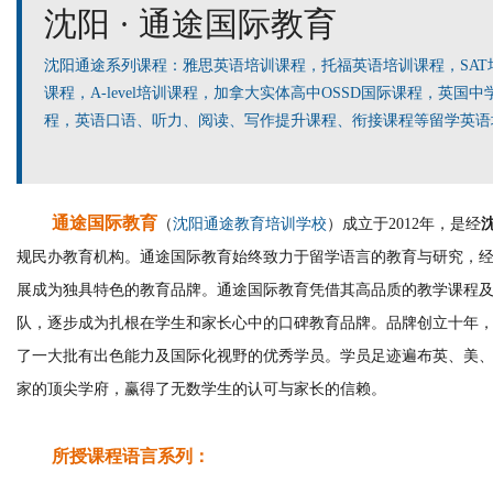
沈阳 · 通途国际教育
沈阳通途系列课程：雅思英语培训
课程
，托福英语
培训
课程
，SA
课程
，
A-level培训
课程
，
加拿大实体
高中
OSSD国际课程，英国中
程，英语口语、听力、阅读、写作提升课程、衔接课程等留学英语培
通途国际教育
（
沈阳通途教育培训学校
）成立于2012年，是经
规民办教育机构。
通途国际教育始终致力于留学语言的教育与研究，
展成为独具特色的教育品牌。
通途国际教育凭借其高品质的教学课程
队，逐步成为扎根在学生和家长心中的口碑教育品牌。
品牌创立十年
了一大批有出色能力及国际化视野的优秀学员。
学员足迹遍布英、美
家的顶尖学府，赢得了无数学生的认可与家长的信赖。
所授课程语言系列：
雅思、托福系列课程
：雅思托福听力、口语、阅读、写作