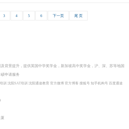
3
4
5
6
下一页
尾 页
训及背景提升，提供英国中学奖学金，新加坡高中奖学金，沪、深、苏等地国
本硕申请服务
程培训
沈阳SAT培训
沈阳通途教育
官方微博
官方博客
搜狐号
知乎机构号
百度通途
9
大厦