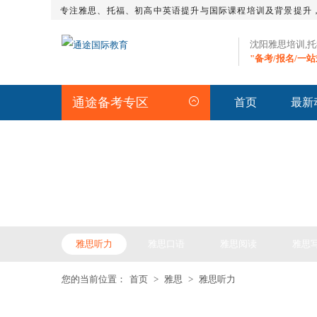
专注雅思、托福、初高中英语提升与国际课程培训及背景提升
沈阳雅思培训,
"备考/报名/一
通途备考专区
首页
最新
IELTS LIST >> 雅思频道
雅思听力
雅思口语
雅思阅读
雅思
您的当前位置：
首页
>
雅思
>
雅思听力