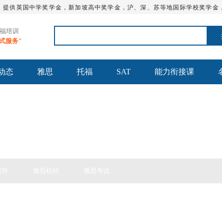
，提供英国中学奖学金，新加坡高中奖学金，沪、深、苏等地国际学校奖学金
托福培训
站式服务"
动态
雅思
托福
SAT
能力衔接课
写作
雅思机经
雅思考试