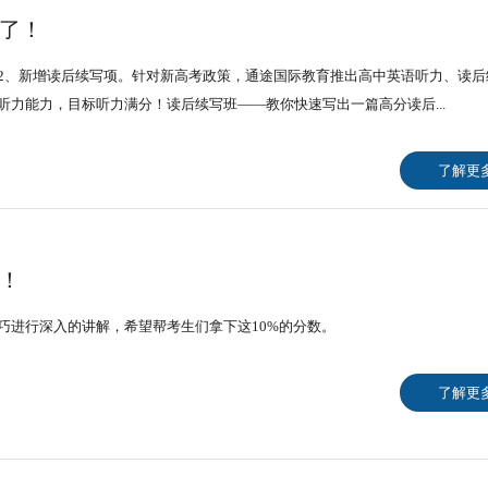
托福一对二
雅思短
分了！
分；2、新增读后续写项。针对新高考政策，通途国际教育推出高中英语听力、读
力能力，目标听力满分！读后续写班——教你快速写出一篇高分读后...
了解更
！
巧进行深入的讲解，希望帮考生们拿下这10%的分数。
了解更