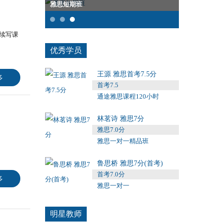
期班
SAT强化班
后续写课
优秀学员
王源 雅思首考7.5分
多
首考7.5
通途雅思课程120小时
林茗诗 雅思7分
雅思7.0分
雅思一对一精品班
鲁思桥 雅思7分(首考)
首考7.0分
多
雅思一对一
明星教师