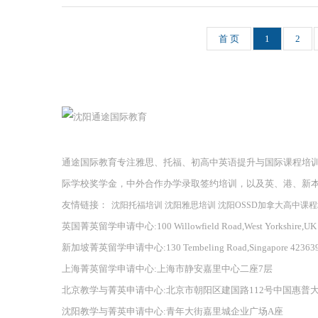
首 页
1
2
通途国际教育专注雅思、托福、初高中英语提升与国际课程培
际学校奖学金，中外合作办学录取签约培训，以及英、港、新
友情链接：
沈阳托福培训
沈阳雅思培训
沈阳OSSD加拿大高中课
英国菁英留学申请中心:100 Willowfield Road,West Yorkshire,UK
新加坡菁英留学申请中心:130 Tembeling Road,Singapore 42363
上海菁英留学申请中心:上海市静安嘉里中心二座7层
北京教学与菁英申请中心:北京市朝阳区建国路112号中国惠普
沈阳教学与菁英申请中心:青年大街嘉里城企业广场A座