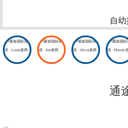
自幼
绩优
通途
爱，
给学
通
作办
帮助