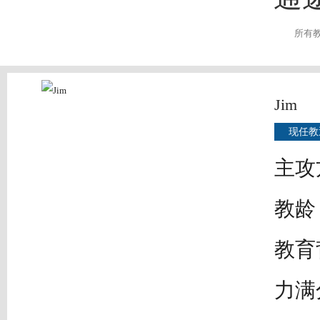
所有
Jim
现任教
主攻
教龄
教育
力满