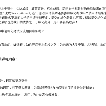
美本申请中，GPA成绩、教育背景、标化成绩、活动文书都是影响录取结果的
交” 改成“test-optional可选”，那么申请美本还要参加标化考试吗？从申请结
但申请排名更靠前大学的申请者却更多，提交的标化分数也更高，所以提交标化
化成绩也是我们的优势之一，标化高分一定不要轻易放弃！
本申请标化考试应该如何准备呢？
教育SAT、AP课程，助你开启美本名校之路！为未来的大学申请、AP考试、S
础班课程内容：
提升，词汇知识点突击；
基础词汇，打下坚实基础，为阅读理解能力与阅读速度的提升做好铺垫；
AT
数学基本概念、词汇，为冲刺高分做准备。