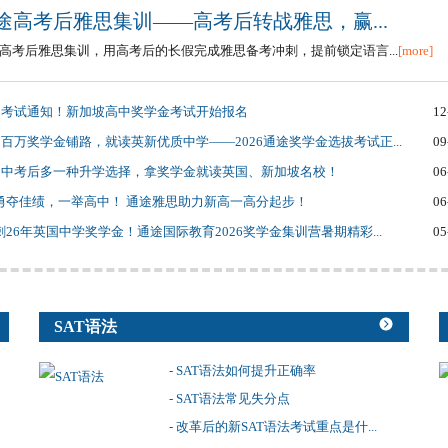
途高考后雅思集训——高考后转战雅思，赢...
高考后雅思集训，用高考后的长假完成雅思备考冲刺，提前锁定语言...
[more]
考试通知！新加坡高中奖学金考试开始报名
12
百万奖学金铺路，就读英新优质中学——2026通途奖学金选拔考试正...
09
中考后多一种升学选择，拿奖学金就读英国、新加坡名校！
06
祝勇夺佳绩，一举高中！ 通途雅思助力新高一高分起步！
06
冲刺26年英国中学奖学金！通途国际教育2026奖学金集训营暑期精彩...
05
SAT语法
- SAT语法如何提升正确率
- SAT语法常见失分点
- 改革后的新SAT语法考试重点是什...