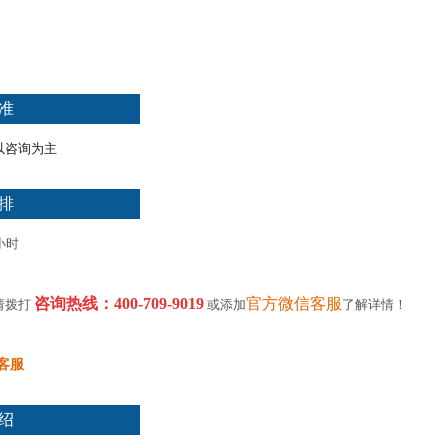
准
以咨询为主
排
小时
咨询热线：400-709-9019
官方微信客服
请拨打
或添加
了解详情！
客服
绍