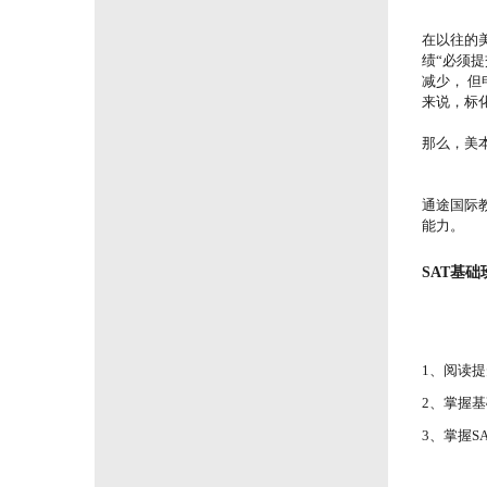
在以往的
绩“必须提
减少， 
来说，标
那么，美
通途国际
能力。
SAT基
1、阅读
2、掌握
3、掌握
S