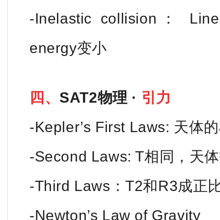
-Inelastic collision： L
energy变小
四、
SAT2物理 ·
引力
-Kepler’s First Laws: 
-Second Laws: T相同
-Third Laws：T2和R3成正
-Newton’s Law of Gravity