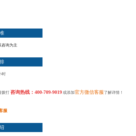
准
以咨询为主
排
小时
咨询热线：400-709-9019
官方微信客服
请拨打
或添加
了解详情！
客服
绍