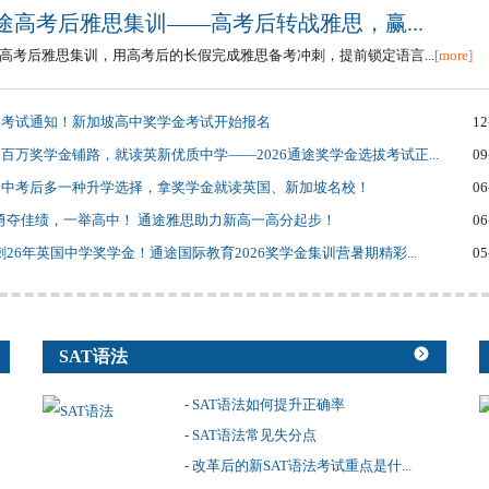
途高考后雅思集训——高考后转战雅思，赢...
高考后雅思集训，用高考后的长假完成雅思备考冲刺，提前锁定语言...
[more]
考试通知！新加坡高中奖学金考试开始报名
12
百万奖学金铺路，就读英新优质中学——2026通途奖学金选拔考试正...
09
中考后多一种升学选择，拿奖学金就读英国、新加坡名校！
06
祝勇夺佳绩，一举高中！ 通途雅思助力新高一高分起步！
06
冲刺26年英国中学奖学金！通途国际教育2026奖学金集训营暑期精彩...
05
SAT语法
- SAT语法如何提升正确率
- SAT语法常见失分点
- 改革后的新SAT语法考试重点是什...