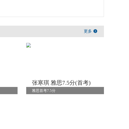
更多
分
张寒琪 雅思7.5分(首考)
雅思首考7.5分