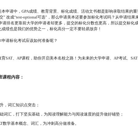
美本申请中，GPA成绩、教育背景、标化成绩、活动文书都是影响录取结果的
交” 改成“test-optional可选”，那么申请美本还要参加标化考试吗？从申请结
但申请排名更靠前大学的申请者却更多，提交的标化分数也更高，所以提交标化
化成绩也是我们的优势之一，标化高分一定不要轻易放弃！
本申请标化考试应该如何准备呢？
教育SAT、AP课程，助你开启美本名校之路！为未来的大学申请、AP考试、S
础班课程内容：
提升，词汇知识点突击；
基础词汇，打下坚实基础，为阅读理解能力与阅读速度的提升做好铺垫；
AT
数学基本概念、词汇，为冲刺高分做准备。