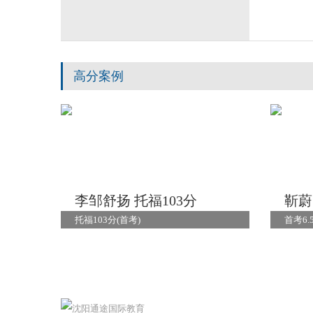
高分案例
李邹舒扬 托福103分
靳蔚
托福103分(首考)
首考6.