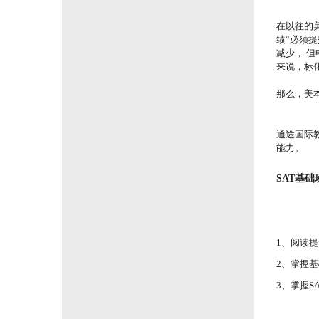
在以往的
绩“必须提
减少， 
来说，标
那么，美
通途国际
能力。
SAT基
1、阅读
2、掌握
3、掌握
S