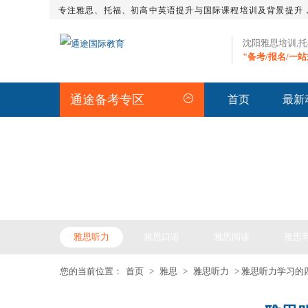
专注雅思、托福、初高中英语提升与国际课程培训及背景提升
沈阳雅思培训,
"备考/报名/一
通途备考专区
首页
最新
IELTS ARTICLE >> 雅
雅思听力
雅思口语
雅思阅读
雅思
您的当前位置：
首页
>
雅思
>
雅思听力
> 雅思听力学习的