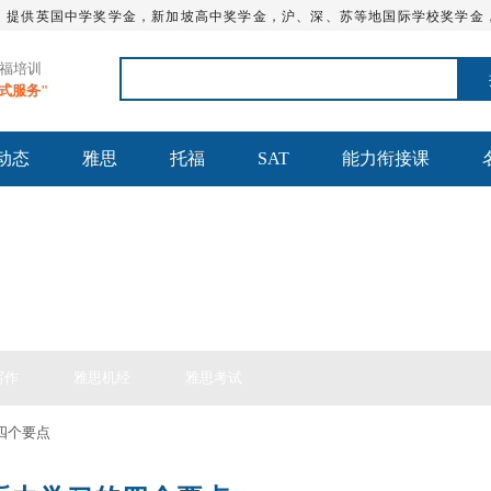
，提供英国中学奖学金，新加坡高中奖学金，沪、深、苏等地国际学校奖学金
托福培训
站式服务"
动态
雅思
托福
SAT
能力衔接课
思备考
写作
雅思机经
雅思考试
四个要点