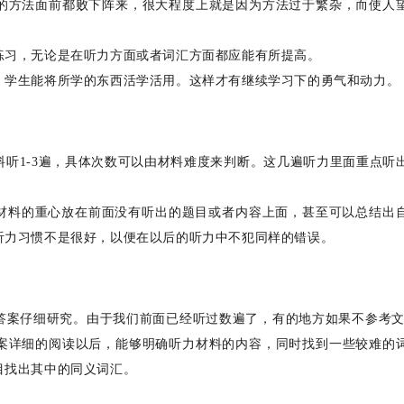
的方法面前都败下阵来，很大程度上就是因为方法过于繁杂，而使人
练习，无论是在听力方面或者词汇方面都应能有所提高。
，学生能将所学的东西活学活用。这样才有继续学习下的勇气和动力。
听1-3遍，具体次数可以由材料难度来判断。这几遍听力里面重点听
听材料的重心放在前面没有听出的题目或者内容上面，甚至可以总结出
听力习惯不是很好，以便在以后的听力中不犯同样的错误。
答案仔细研究。由于我们前面已经听过数遍了，有的地方如果不参考文
案详细的阅读以后，能够明确听力材料的内容，同时找到一些较难的
目找出其中的同义词汇。