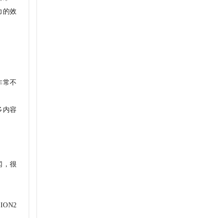
力的效
非常不
多内容
闻，很
ON2