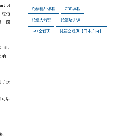
rt of
托福精品课程
GRE课程
ars.这边
托福火箭班
托福培训课
词语，因
SAT全程班
托福全程班【日本方向】
atiba
出来的，
到了没
力可以
来。