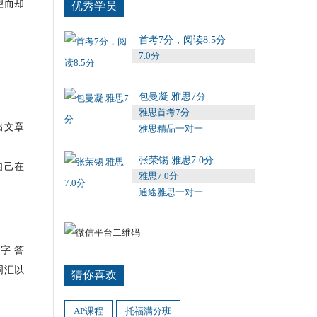
望而却
优秀学员
首考7分，阅读8.5分
7.0分
包曼凝 雅思7分
雅思首考7分
出文章
雅思精品一对一
张荣锡 雅思7.0分
自己在
雅思7.0分
通途雅思一对一
字 答
词汇以
猜你喜欢
AP课程
托福满分班