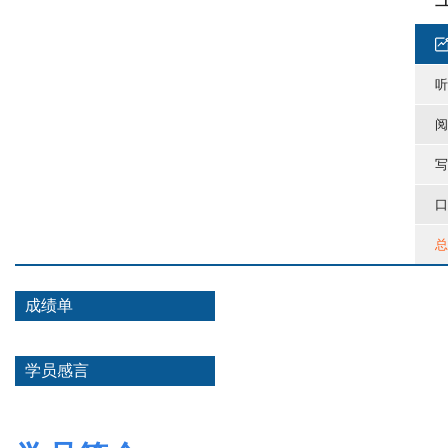
听
阅
写
口
总
成绩单
学员感言