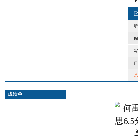
听
阅
写
口
总
成绩单