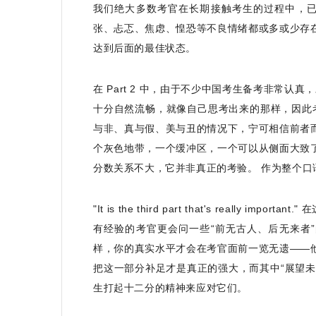
我们绝大多数考官在长期接触考生的过程中，已经养成
张、忐忑、焦虑、惶恐等不良情绪都或多或少存在，
达到后面的最佳状态。
在 Part 2 中，由于不少中国考生备考非常
十分自然流畅，就像自己思考出来的那样，因此
与非、真与假、美与丑的情况下，宁可相信前者而非
个灰色地带，一个缓冲区，一个可以从侧面大致了解
分数关系不大，它并非真正的考验。 作为整个口语
"It is the third part that's really 
有经验的考官更会问一些“前无古人、后无来者
样，你的真实水平才会在考官面前一览无遗——
把这一部分补足才是真正的强大，而其中“展望未来
生打起十二分的精神来应对它们。