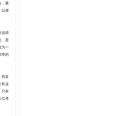
场，紧
，以便
能说得
恶、是
视为一
最终的
。
回答，而富
只有这
，只有
各位考