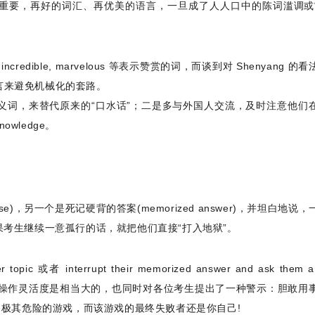
重要，再好的词汇、再优美的语言，一旦成了人人口中的陈词滥调或
incredible, marvelous 等表示赞赏的词，而谈到对 Shenyang 的
简单的语言来避免机械化的套路。
义词，来替代原来的“口水话”；二是多与外国人交流，及时注意他们
owledge。
onse)，另一个是死记硬背的答案(memorized answer)，并坦白地说
考生继续一意孤行的话，就把他们直接“打入地狱”。
opic 或者 interrupt their memorized answer and ask them a
对整个考试的操作灵活度是相当大的，也同时对各位考生提出了一种警示：胆敢用
场极其危险的游戏，而该游戏的最终失败者还是你自己!