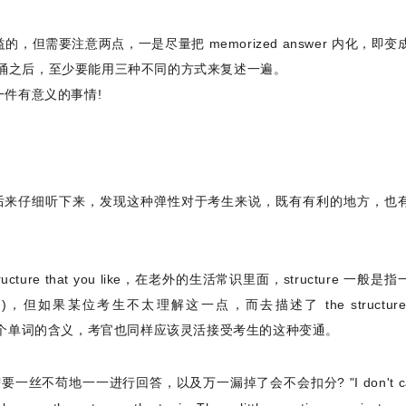
但需要注意两点，一是尽量把 memorized answer 内化，即变
背诵之后，至少要能用三种不同的方式来复述一遍。
作一件有意义的事情!
y in the exam." 后来仔细听下来，发现这种弹性对于考生来说，既有有利的地方，
tructure that you like，在老外的生活常识里面，structure 一般是
果某位考生不太理解这一点，而去描述了 the structure o
解某个单词的含义，考官也同样应该灵活接受考生的这种变通。
一丝不苟地一一进行回答，以及万一漏掉了会不会扣分? "I don't car