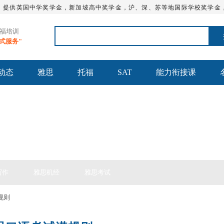
，提供英国中学奖学金，新加坡高中奖学金，沪、深、苏等地国际学校奖学金
托福培训
站式服务"
动态
雅思
托福
SAT
能力衔接课
思备考
写作
雅思机经
雅思考试
规则