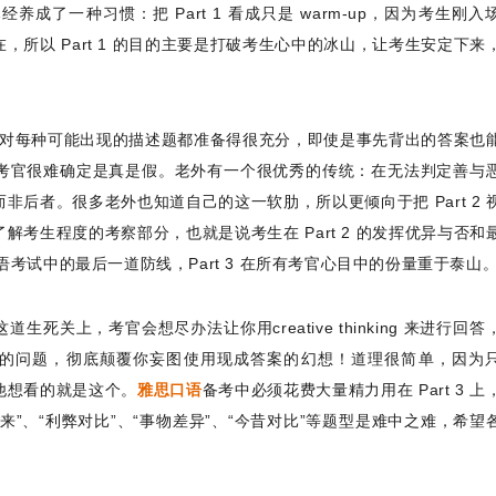
了一种习惯：把 Part 1 看成只是 warm-up，因为考生刚入
所以 Part 1 的目的主要是打破考生心中的冰山，让考生安定下来
认真，对每种可能出现的描述题都准备得很充分，即使是事先背出的答案也
考官很难确定是真是假。老外有一个很优秀的传统：在无法判定善与
后者。很多老外也知道自己的这一软肋，所以更倾向于把 Part 2 
考生程度的考察部分，也就是说考生在 Part 2 的发挥优异与否和
考试中的最后一道防线，Part 3 在所有考官心目中的份量重于泰山
important." 在这道生死关上，考官会想尽办法让你用creative thinking 来进行
”的问题，彻底颠覆你妄图使用现成答案的幻想！道理很简单，因为
他想看的就是这个。
雅思口语
备考中必须花费大量精力用在 Part 3 上
”、“利弊对比”、“事物差异”、“今昔对比”等题型是难中之难，希望