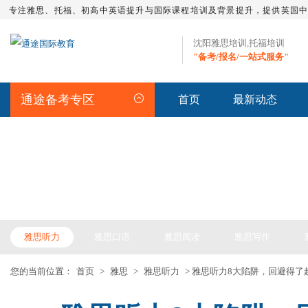
专注雅思、托福、初高中英语提升与国际课程培训及背景提升，提供英国
沈阳雅思培训,托福培训
"备考/报名/一站式服务"
通途备考专区
首页
最新动态
IELTS ARTICLE >> 雅思备考
雅思听力
雅思口语
雅思阅读
雅思写作
您的当前位置：
首页
>
雅思
>
雅思听力
> 雅思听力8大陷阱，回避得了