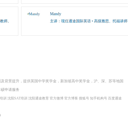
Mandy
教师。
主讲：现任通途国际英语 • 高级雅思、托福讲师
训及背景提升，提供英国中学奖学金，新加坡高中奖学金，沪、深、苏等地国
本硕申请服务
程培训
沈阳SAT培训
沈阳通途教育
官方微博
官方博客
搜狐号
知乎机构号
百度通途
9