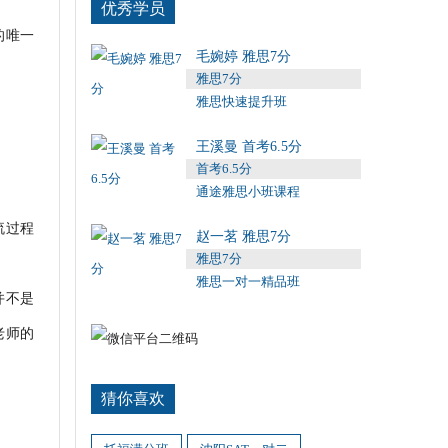
优秀学员
的唯一
毛婉婷 雅思7分
雅思7分
雅思快速提升班
王溪曼 首考6.5分
首考6.5分
通途雅思小班课程
流过程
赵一茗 雅思7分
雅思7分
雅思一对一精品班
并不是
老师的
猜你喜欢