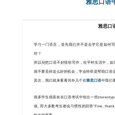
雅思口语
雅思短期班
雅思口
学习一门语言，首先我们并不是去学它是如何
对？
所以别把口语不好怪给写作，在平时生活中，如
就不要丢掉这么好的机会，学会聆听是帮助口语
其次，我们就来看看另外几个在
雅思口语
中我们
很多学生很喜欢在口语考试中给出一些stereotyped s
候, 而大多数考生都会习惯性的回答“Fine, than