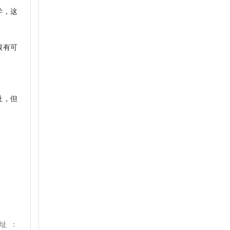
学，这
很有可
扯，但
址：