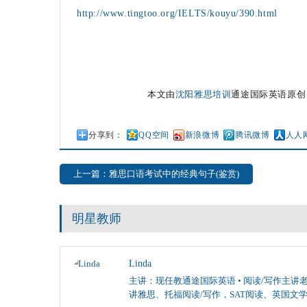
http://www.tingtoo.org/IELTS/kouyu/390.html
本文由
沈阳雅思培训
通途国际英语原创
分享到：
QQ空间
新浪微博
腾讯微博
人人
上一篇：雅思口语考试中的经典句子(鉴赏)
明星教师
Linda
主讲：现任教通途国际英语 • 阅读/写作主讲老
讲雅思、托福阅读/写作，SAT阅读、英国文