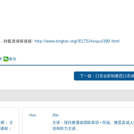
，转载请保留链接:
http://www.tingtoo.org/IELTS/kouyu/390.html
网
微信
下一篇：口音会影响雅思口语
Jim
师； 主
主讲：现任教通途国际英语 • 托福、雅思及成
学课程；
语和听力主讲。