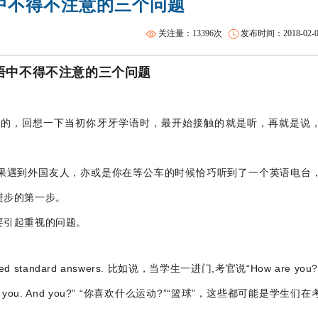
中不得不注意的三个问题
沈阳SAT精品课程
托福一对二
关注量：13396次
发布时间：2018-02-08 
语中不得不注意的三个问题
写的，回想一下当初你牙牙学语时，最开始接触的就是听，再就是说
果遇到外国友人，亦或是你在等公车的时候恰巧听到了一个英语电台
进步的第一步。
要引起重视的问题。
tandard answers. 比如说，当学生一进门,考官说“How are you
k you. And you?” “你喜欢什么运动?”“篮球”，这些都可能是学生们