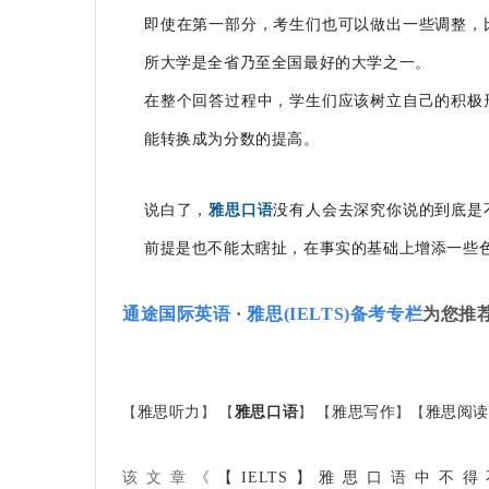
即使在第一部分，考生们也可以做出一些调整，
所大学是全省乃至全国最好的大学之一。
在整个回答过程中，学生们应该树立自己的积极
能转换成为分数的提高。
说白了，
雅思口语
没有人会去深究你说的到底是
前提是也不能太瞎扯，在事实的基础上增添一些
通途国际英语
·
雅思(IELTS)备考专栏
为您推
【
雅思听力
】 【
雅思口语
】 【
雅思写作
】【
雅思阅
该文章《
【IELTS】雅思口语中