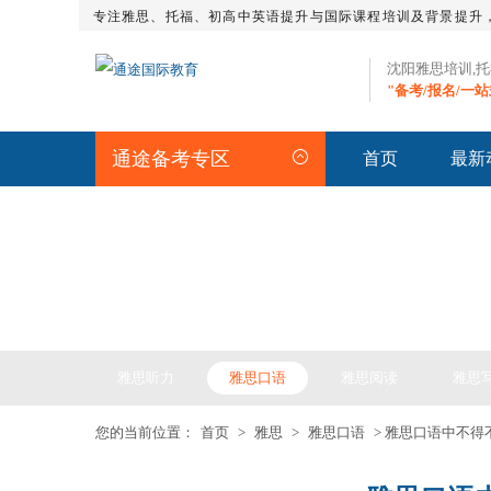
专注雅思、托福、初高中英语提升与国际课程培训及背景提升
沈阳雅思培训,
"备考/报名/一
通途备考专区
首页
最新
IELTS ARTICLE >> 雅
雅思听力
雅思口语
雅思阅读
雅思
您的当前位置：
首页
>
雅思
>
雅思口语
> 雅思口语中不