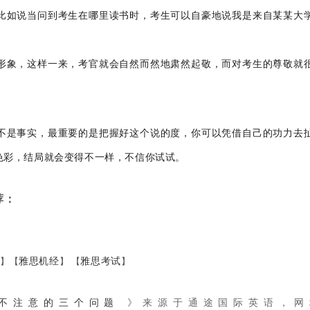
比如说当问到考生在哪里读书时，考生可以自豪地说我是来自某某大
形象，这样一来，考官就会自然而然地肃然起敬，而对考生的尊敬就
不是事实，最重要的是把握好这个说的度，你可以凭借自己的功力去
色彩，结局就会变得不一样，不信你试试。
荐：
读
】【
雅思机经
】 【
雅思考试
】
不得不注意的三个问题
》来源于
通途国际英语
，网