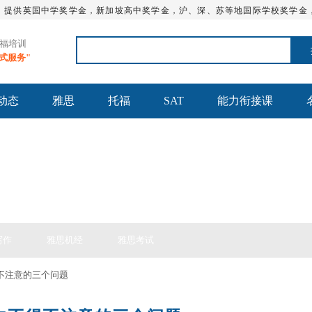
，提供英国中学奖学金，新加坡高中奖学金，沪、深、苏等地国际学校奖学金
托福培训
站式服务"
动态
雅思
托福
SAT
能力衔接课
思备考
写作
雅思机经
雅思考试
得不注意的三个问题