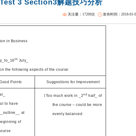
st 3 Section3解题技巧分析
SAT基础班
托福精品课程
关注量：17209次
发布时间：2018-01-09 
 in Business
th
y_to_16
July_
n the following aspects of the course:
Good Points
Suggestions for Improvement
ar_
nd
l
Too much work in _2
half_ of
ul to have
the course – could be more
__outline__ at
evenly balanced
beginning of
course