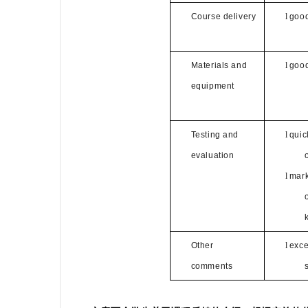
Course delivery
l
good
Materials and
l
goo
equipment
Testing and
l
quic
evaluation
l
mark
Other
l
exce
comments