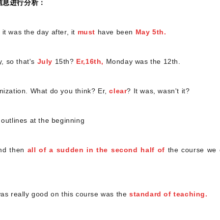
信息进行分析
：
t was the day after, it
must
have been
May 5th.
y, so that's
July
15th?
Er,16th,
Monday was the 12th.
nization. What do you think? Er,
clear
? It was, wasn't it?
outlines at the beginning
and then
all of a sudden in the second half of
the course we 
was really good on this course was the
standard of teaching.