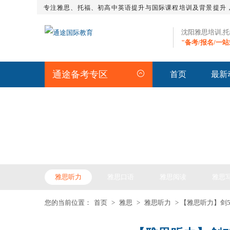
专注雅思、托福、初高中英语提升与国际课程培训及背景提升
沈阳雅思培训,
"备考/报名/一
通途备考专区
首页
最新
IELTS ARTICLE >> 雅
雅思听力
雅思口语
雅思阅读
雅思
您的当前位置：
首页
>
雅思
>
雅思听力
> 【雅思听力】剑5Te