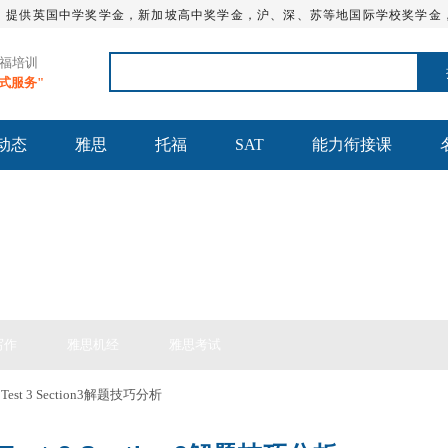
，提供英国中学奖学金，新加坡高中奖学金，沪、深、苏等地国际学校奖学金
托福培训
站式服务"
动态
雅思
托福
SAT
能力衔接课
思备考
写作
雅思机经
雅思考试
st 3 Section3解题技巧分析