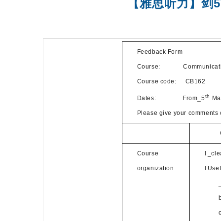
【雅思听力】剑5Te
精品课程
托福培训课
Feedback Form
Course: Communication
Course code: CB162
th
Dates: From_5
Ma
Please give your comments o
Course
l
_cle
organization
l
Usef