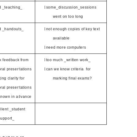
 _teaching_
l
some_discussion_sessions
went on too long
d _handouts_
l
not enough copies of key text
available
l
need more computers
k feedback from
l
too much _written work_
oral presentations
l
can we know criteria for
ing clarity for
marking final exams?
oral presentations
known in advance
llent _student
support_