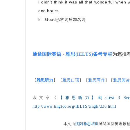
I didn't think it was all that wonderful when
and hours.
8
．
Good
形容词后加名词
通途国际英语
·
雅思(IELTS)备考专栏
为您推
【
雅思听力
】 【
雅思口语
】 【
雅思写作
】【
雅思阅
该文章《
【雅思听力】剑5Test 3 S
http://www.tingtoo.org/IELTS/tingli/338.html
本文由
沈阳雅思培训
通途国际英语原创