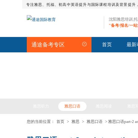
专注雅思、托福、初高中英语提升与国际课程培训及背景提升
沈阳雅思培训,
"备考/报名/一
通途备考专区
首页
最新
IELTS ARTICLE >> 雅
雅思听力
雅思口语
雅思阅读
雅思
您的当前位置：
首页
>
雅思
>
雅思口语
> 雅思口语part-2 an