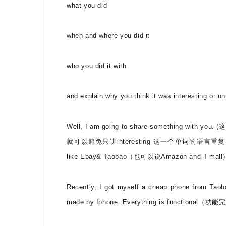
what you did
when and where you did it
who you did it with
and explain why you think it was interesting or un
Well, I am going to share something with y
就可以避免只讲interesting 这一个单词的语言重复）than order
like Ebay& Taobao（也可以说Amazon and T-mall
Recently, I got myself a cheap phone from Tao
made by Iphone. Everything is functional（功能完