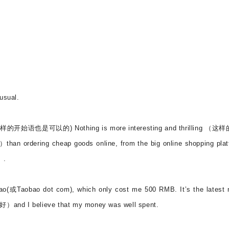
usual.
ou. (这样的开始语也是可以的) Nothing is more interesting and thrilling （
ing cheap goods online, from the big online shopping plat
）.
bao(或Taobao dot com), which only cost me 500 RMB. It’s the latest
好）and I believe that my money was well spent.