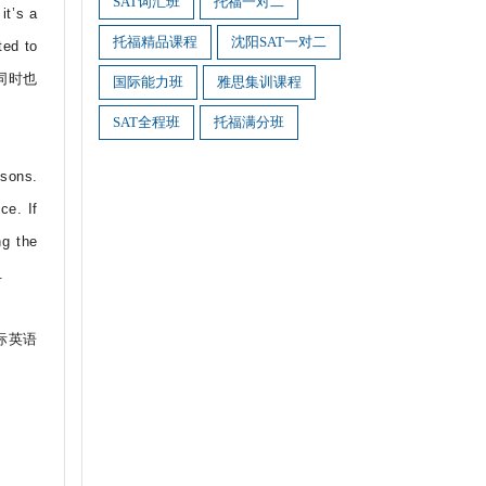
SAT词汇班
托福一对二
it’s a
托福精品课程
沈阳SAT一对二
ted to
，同时也
国际能力班
雅思集训课程
SAT全程班
托福满分班
sons.
ce. If
ng the
.
际英语