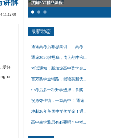
思路与讲解
SAT基础班
11:12:00
最新动态
通途高考后雅思集训——高考...
通途2026雅思班，专为初中和...
，爱好
考试通知！新加坡高中奖学金...
 or
百万奖学金铺路，就读英新优...
中考后多一种升学选择，拿奖...
祝勇夺佳绩，一举高中！ 通途...
冲刺26年英国中学奖学金！通...
高中生学雅思有必要吗？中考...