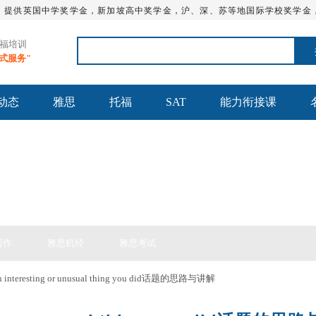
，提供英国中学奖学金，新加坡高中奖学金，沪、深、苏等地国际学校奖学金
托福培训
站式服务"
动态
雅思
托福
SAT
能力衔接课
思备考
写作
雅思机经
雅思考试
 interesting or unusual thing you did话题的思路与讲解