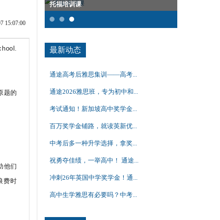
托福培训课
托福精品课
15:07:00
chool.
最新动态
通途高考后雅思集训——高考...
通途2026雅思班，专为初中和...
年原题的
考试通知！新加坡高中奖学金...
百万奖学金铺路，就读英新优...
中考后多一种升学选择，拿奖...
祝勇夺佳绩，一举高中！ 通途...
帮助他们
冲刺26年英国中学奖学金！通...
浪费时
高中生学雅思有必要吗？中考...