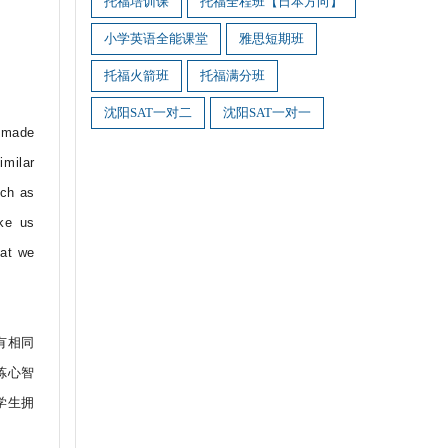
托福培训课
托福全程班【日本方向】
小学英语全能课堂
雅思短期班
托福火箭班
托福满分班
沈阳SAT一对二
沈阳SAT一对一
e made
imilar
uch as
ake us
hat we
有相同
炼心智
学生拥