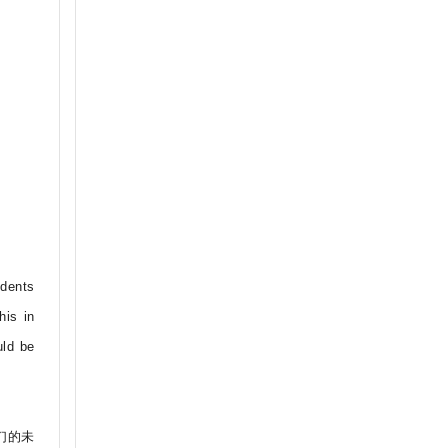
。
udents
his in
uld be
们的未