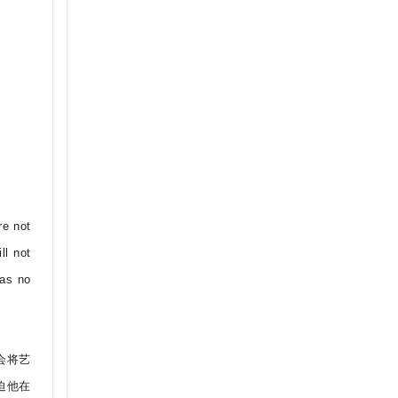
re not
ll not
has no
会将艺
迫他在