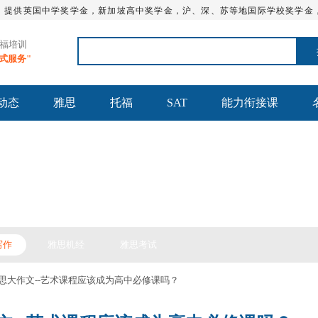
，提供英国中学奖学金，新加坡高中奖学金，沪、深、苏等地国际学校奖学金
托福培训
站式服务"
动态
雅思
托福
SAT
能力衔接课
思备考
写作
雅思机经
雅思考试
日雅思大作文--艺术课程应该成为高中必修课吗？