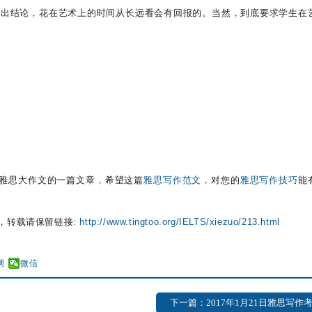
作出结论，花在艺术上的时间从长远看会有回报的。当然，到底要求学生在
关于雅思大作文的一篇文章，希望这篇
雅思写作范文
，对您的
雅思写作技巧
能
，转载请保留链接:
http://www.tingtoo.org/IELTS/xiezuo/213.html
网
微信
下一篇：2017年1月21日雅思写作