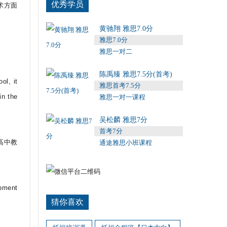
优秀学员
术方面
黄驰翔 雅思7.0分
雅思7.0分
雅思一对二
陈禹臻 雅思7.5分(首考)
ol, it
雅思首考7.5分
in the
雅思一对一课程
吴松麟 雅思7分
首考7分
高中教
通途雅思小班课程
ment
猜你喜欢