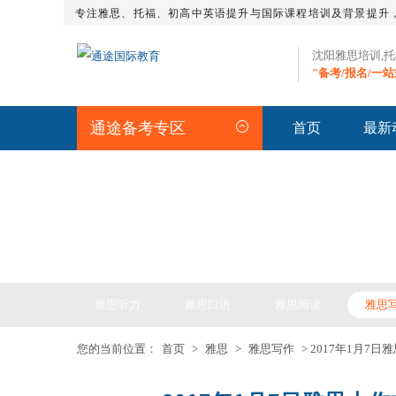
专注雅思、托福、初高中英语提升与国际课程培训及背景提升
沈阳雅思培训,
"备考/报名/一
通途备考专区
首页
最新
IELTS ARTICLE >> 雅
雅思听力
雅思口语
雅思阅读
雅思
您的当前位置：
首页
>
雅思
>
雅思写作
> 2017年1月7