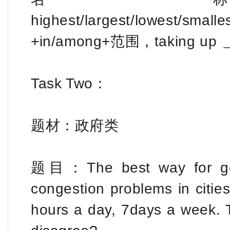
highest/largest/lowest/smal
+in/among+范围，taking up
Task Two：
题材：政府类
题目：The best way for gove
congestion problems in cities
hours a day, 7days a week. 