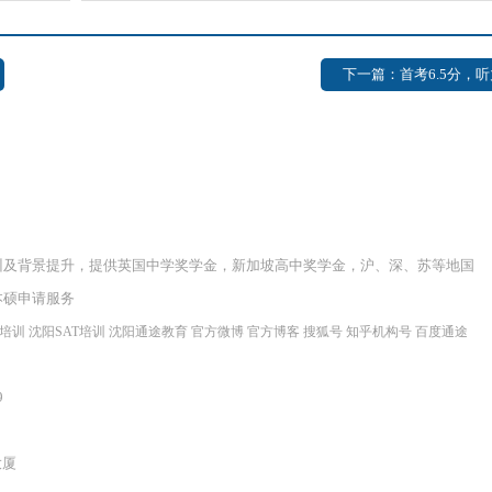
下一篇：首考6.5分，听力
训及背景提升，提供英国中学奖学金，新加坡高中奖学金，沪、深、苏等地国
本硕申请服务
程培训
沈阳SAT培训
沈阳通途教育
官方微博
官方博客
搜狐号
知乎机构号
百度通途
9
大厦