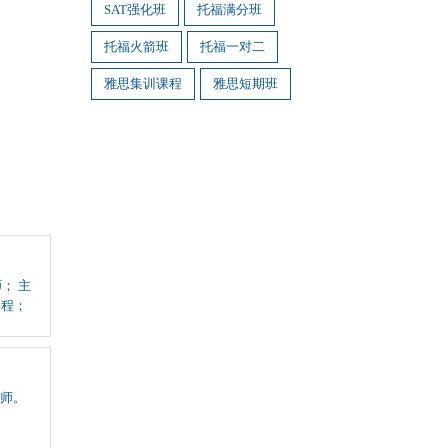
SAT强化班
托福满分班
托福火箭班
托福一对二
雅思集训课程
雅思短期班
； 主
课程；
师。