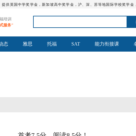
，提供英国中学奖学金，新加坡高中奖学金，沪、深、苏等地国际学校奖学金
托福培训
站式服务"
动态
雅思
托福
SAT
能力衔接课
托福培训课
沈阳SAT一对一
首考7.5分，阅读8.5分！