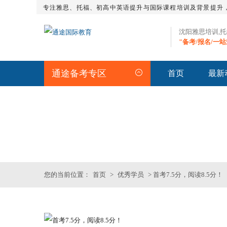
专注雅思、托福、初高中英语提升与国际课程培训及背景提升
沈阳雅思培训,
"备考/报名/一
通途备考专区
首页
最新
STUDENT
>>优秀学员
您的当前位置：
首页
>
优秀学员
> 首考7.5分，阅读8.5分！
沈阳SAT精品课程