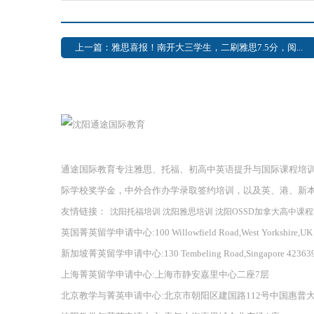
上一篇：雅思喜报！南开大三学生，二刷雅思7.5分，阅...
通途国际教育专注雅思、托福、初高中英语提升与国际课程培
际学校奖学金，中外合作办学录取签约培训，以及英、港、新
友情链接：
沈阳托福培训
沈阳雅思培训
沈阳OSSD加拿大高中课
英国菁英留学申请中心:100 Willowfield Road,West Yorkshire,UK
新加坡菁英留学申请中心:130 Tembeling Road,Singapore 42363
上海菁英留学申请中心:上海市静安嘉里中心二座7层
北京教学与菁英申请中心:北京市朝阳区建国路112号中国惠普