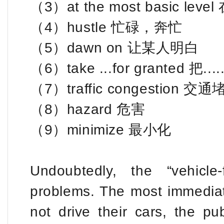
（3）at the most basic l
（4）hustle 忙碌，奔忙
（5）dawn on 让某人明白
（6）take ...for granted 把.
（7）traffic congestion 交
（8）hazard 危害
（9）minimize 最小化
Undoubtedly, the “vehicl
problems. The most immediat
not drive their cars, the pu