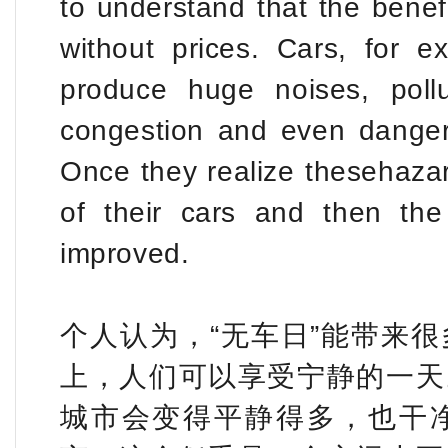
to understand that the benef
without prices. Cars, for 
produce huge noises, pollu
congestion and even dangers
Once they realize thesehaza
of their cars and then the 
improved.
个人认为，“无车日”能带来
上，人们可以享受宁静的一天
城市会变得平静得多，也干