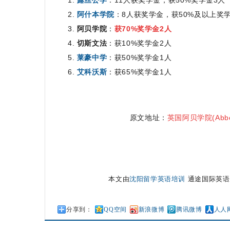
1.
露丝公学
：11人获奖学金，获50%奖学金3人
2.
阿什本学院
：
8人获奖学金，获50%及以上奖
3.
阿贝学院
：
获70%奖学金2人
4.
切斯文法
：获10%奖学金2人
5.
莱豪中学
：
获50%奖学金1人
6.
艾科沃斯
：获65%奖学金1人
原文地址：
英国阿贝学院(Abbey
本文由
沈阳留学英语培训
通途国际英语原创，转
分享到：
QQ空间
新浪微博
腾讯微博
人人