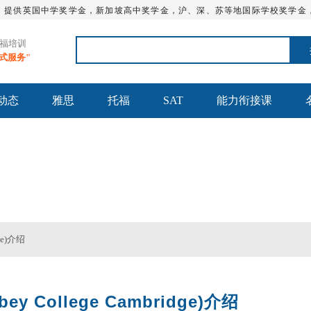
，提供英国中学奖学金，新加坡高中奖学金，沪、深、苏等地国际学校奖学金
托福培训
站式服务"
动态
雅思
托福
SAT
能力衔接课
AT_留学英语培训学校 - 通途国际英语★官网
ge)介绍
 College Cambridge)介绍
托福培训课