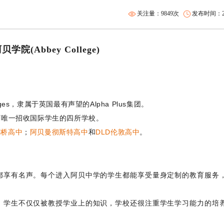
关注量：9849次
发布时间：201
学院(Abbey College)
olleges，隶属于英国最有声望的Alpha Plus集团。
集团下唯一招收国际学生的四所学校。
剑桥高中
；
阿贝曼彻斯特高中
和
DLD伦敦高中
。
都享有名声。每个进入阿贝中学的学生都能享受量身定制的教育服务
，学生不仅仅被教授学业上的知识，学校还很注重学生学习能力的培