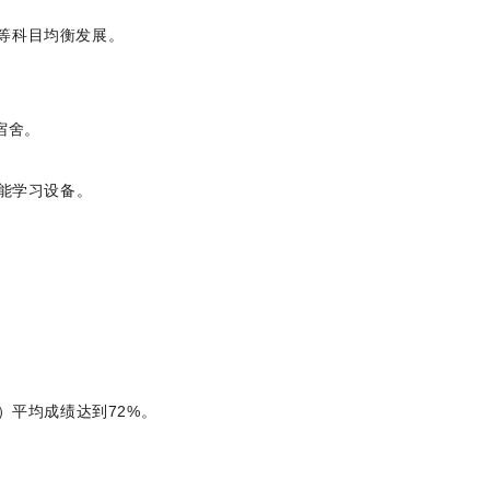
人文等科目均衡发展。
宿舍。
智能学习设备。
）平均成绩达到72%。