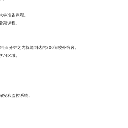
的大学准备课程。
导暑期课程。
及步行5分钟之内就能到达的200间校外宿舍。
及学习区域。
内保安和监控系统。