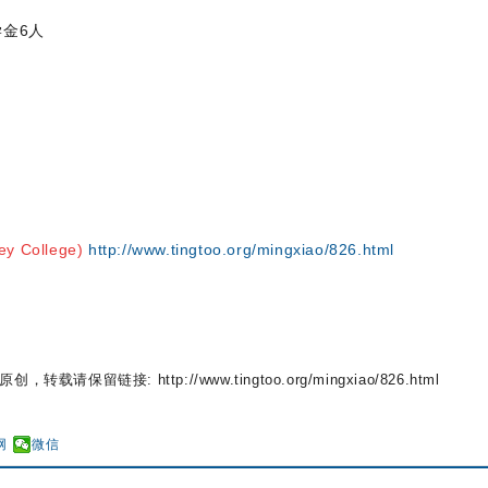
学金6人
 College)
http://www.tingtoo.org/mingxiao/826.html
载请保留链接: http://www.tingtoo.org/mingxiao/826.html
网
微信