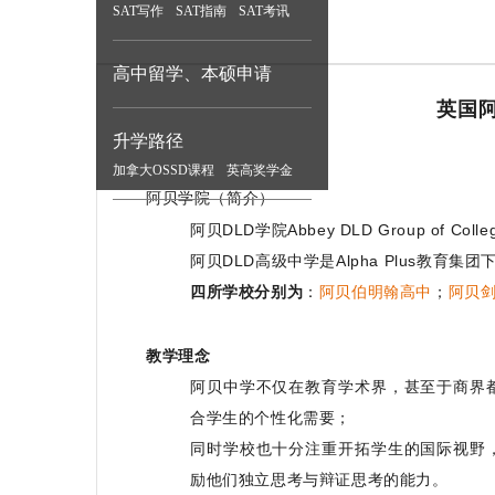
SAT写作
SAT指南
SAT考讯
高中留学、本硕申请
英国阿贝
升学路径
加拿大OSSD课程
英高奖学金
阿贝学院（
简介
）
阿贝DLD学院Abbey DLD Group of C
阿贝DLD高级中学是Alpha Plus教育
四所学校分别为
：
阿贝伯明翰高中
；
阿贝
教学理念
阿贝中学不仅在教育学术界，甚至于商界
合学生的个性化需要；
同时学校也十分注重开拓学生的国际视野
励他们独立思考与辩证思考的能力。