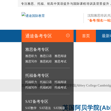
专注雅思、托福、初高中英语提升与国际课程培训及背景提升
沈阳雅思培训,
"备考/报名/一
通途备考专区
首页
最新
雅思备考专区
雅思听力
雅思口语
雅思阅读
留学资讯
>>沈阳专业雅思_托福_S
雅思写作
雅思机经
雅思考试
托福备考专区
托福听力
托福口语
托福阅读
您的当前位置：
首页
> 英国阿贝学院(Abbey College Cambrid
托福写作
托福机经
托福考试
SAT备考专区
英国阿贝学院(Abbey
SAT数学
SAT语法
SAT阅读