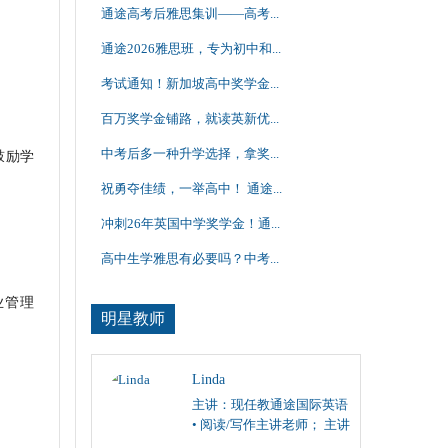
通途高考后雅思集训——高考...
通途2026雅思班，专为初中和...
考试通知！新加坡高中奖学金...
。
百万奖学金铺路，就读英新优...
中考后多一种升学选择，拿奖...
鼓励学
祝勇夺佳绩，一举高中！ 通途...
冲刺26年英国中学奖学金！通...
高中生学雅思有必要吗？中考...
业管理
明星教师
Linda
主讲：现任教通途国际英语
• 阅读/写作主讲老师； 主讲
雅思、托福阅读/写作，SAT