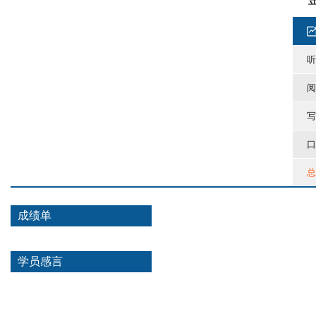
听
阅
写
口
总
成绩单
学员感言