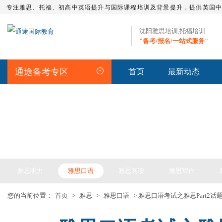
专注雅思、托福、初高中英语提升与国际课程培训及背景提升，提供英国
沈阳雅思培训,托福培训
"备考/报名/一站式服务"
通途备考专区
首页
最新动态
IELTS ARTICLE >> 雅思备考
雅思听力
雅思口语
雅思阅读
雅思写作
您的当前位置：
首页
>
雅思
>
雅思口语
> 雅思口语考试之雅思Part2话