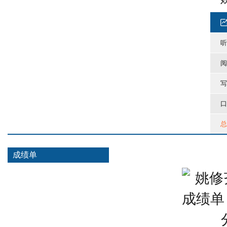
听
阅
写
口
总
成绩单