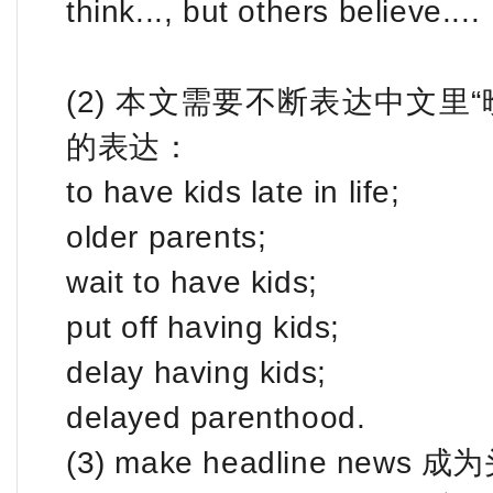
think..., but others believe....
(2) 本文需要不断表达中文里
的表达：
to have kids late in life;
older parents;
wait to have kids;
put off having kids;
delay having kids;
delayed parenthood.
(3) make headline news 