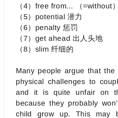
（4）free from... （=without）
（5）potential 潜力
（6）penalty 惩罚
（7）get ahead 出人头地
（8）slim 纤细的
Many people argue that the
physical challenges to coup
and it is quite unfair on 
because they probably won’
child grow up. This may 