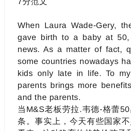
7分范文
When Laura Wade-Gery, th
gave birth to a baby at 50,
news. As a matter of fact,
some countries nowadays ha
kids only late in life. To m
parents brings more benefit
and the parents.
当M&S老板劳拉.韦德-格蕾
条。事实上，今天有些国家不