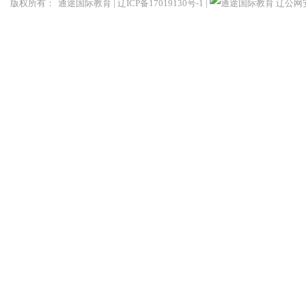
版权所有：
通途国际教育
|
辽ICP备17019130号-1
|
辽公网安