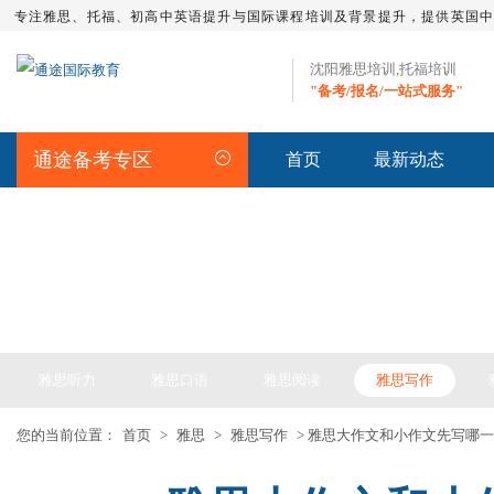
专注雅思、托福、初高中英语提升与国际课程培训及背景提升，提供英国
沈阳雅思培训,托福培训
"备考/报名/一站式服务"
通途备考专区
首页
最新动态
IELTS ARTICLE >> 雅思备考
雅思听力
雅思口语
雅思阅读
雅思写作
您的当前位置：
首页
>
雅思
>
雅思写作
> 雅思大作文和小作文先写哪