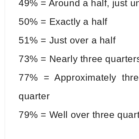
49% = Around a half, just u
50% = Exactly a half
51% = Just over a half
73% = Nearly three quarter
77% = Approximately thre
quarter
79% = Well over three quar