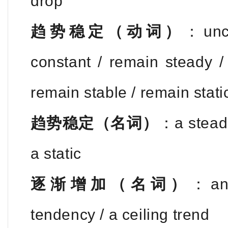
drop
趋势稳定（动词）
：unch
constant / remain steady /
remain stable / remain stati
趋势稳定（名词）
：a steadin
a static
逐渐增加（名词）
：an 
tendency / a ceiling trend