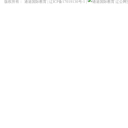
版权所有：
通途国际教育
|
辽ICP备17019130号-1
|
辽公网安