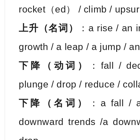
rocket（ed） / climb / upsur
上升（名词）
：a rise / an 
growth / a leap / a jump / a
下降（动词）
：fall / de
plunge / drop / reduce / coll
下降（名词）
：a fall / 
downward trends /a downw