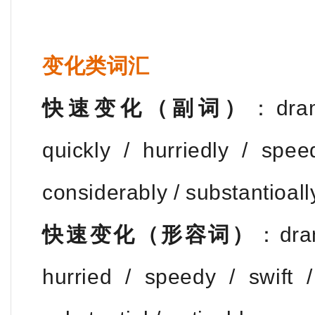
变化类词汇
快速变化（副词）
：drama
quickly / hurriedly / speedi
considerably / substantioall
快速变化（形容词）
：dram
hurried / speedy / swift /