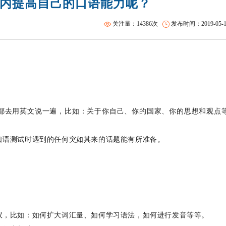
内提高自己的口语能力呢？
托福全程班【美国方向】
SAT词汇班
关注量：14386次
发布时间：2019-05-14 
都去用英文说一遍，比如：关于你自己、你的国家、你的思想和观点
口语测试时遇到的任何突如其来的话题能有所准备。
议，比如：如何扩大词汇量、如何学习语法，如何进行发音等等。