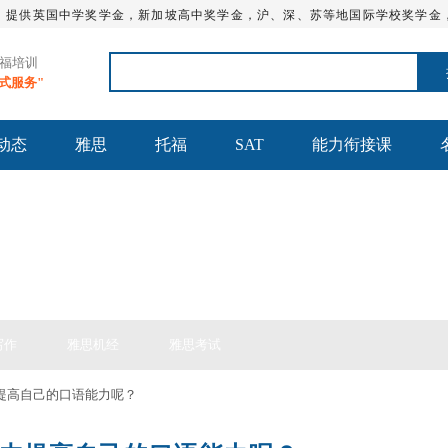
，提供英国中学奖学金，新加坡高中奖学金，沪、深、苏等地国际学校奖学金
托福培训
站式服务"
动态
雅思
托福
SAT
能力衔接课
思备考
写作
雅思机经
雅思考试
内提高自己的口语能力呢？