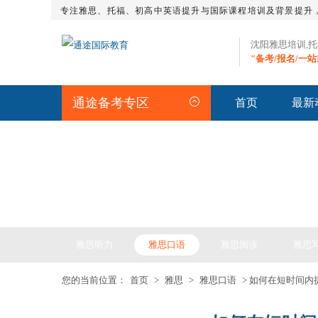
专注雅思、托福、初高中英语提升与国际课程培训及背景提升
沈阳雅思培训,
"备考/报名/一
通途备考专区
首页
最新
IELTS ARTICLE >> 雅
雅思听力
雅思口语
雅思阅读
雅思
您的当前位置：
首页
>
雅思
>
雅思口语
> 如何在短时间