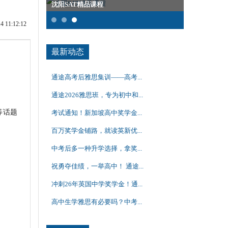
沈阳SAT精品课程
托福全程班
11:12:12
最新动态
通途高考后雅思集训——高考...
通途2026雅思班，专为初中和...
等话题
考试通知！新加坡高中奖学金...
百万奖学金铺路，就读英新优...
中考后多一种升学选择，拿奖...
祝勇夺佳绩，一举高中！ 通途...
冲刺26年英国中学奖学金！通...
高中生学雅思有必要吗？中考...