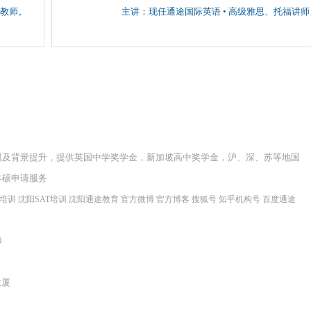
教师。
主讲：现任通途国际英语 • 高级雅思、托福讲师
训及背景提升，提供英国中学奖学金，新加坡高中奖学金，沪、深、苏等地国
本硕申请服务
程培训
沈阳SAT培训
沈阳通途教育
官方微博
官方博客
搜狐号
知乎机构号
百度通途
9
大厦