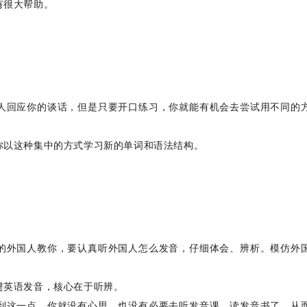
有很大帮助。
人回应你的谈话，但是只要开口练习，你就能有机会去尝试用不同的
你以这种集中的方式学习新的单词和语法结构。
的外国人教你，要认真听外国人怎么发音，仔细体会、辨析。模仿外
进英语发音，核心在于听辨。
到这一点，你就没有心思，也没有必要去听发音课，读发音书了，从