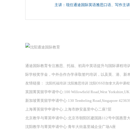
主讲：现任通途国际英语雅思口语、写作主讲
通途国际教育专注雅思、托福、初高中英语提升与国际课程培
际学校奖学金，中外合作办学录取签约培训，以及英、港、新
友情链接：
沈阳托福培训
沈阳雅思培训
沈阳OSSD加拿大高中课
英国菁英留学申请中心:100 Willowfield Road,West Yorkshire,UK
新加坡菁英留学申请中心:130 Tembeling Road,Singapore 42363
上海菁英留学申请中心:上海市静安嘉里中心二座7层
北京教学与菁英申请中心:北京市朝阳区建国路112号中国惠普
沈阳教学与菁英申请中心:青年大街嘉里城企业广场A座