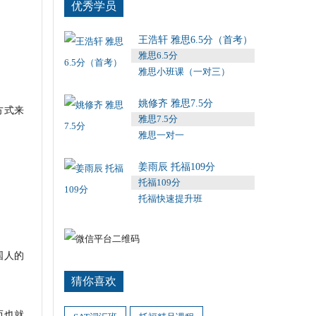
优秀学员
王浩轩 雅思6.5分（首考）
雅思6.5分
雅思小班课（一对三）
姚修齐 雅思7.5分
方式来
雅思7.5分
雅思一对一
姜雨辰 托福109分
托福109分
托福快速提升班
国人的
猜你喜欢
而也就