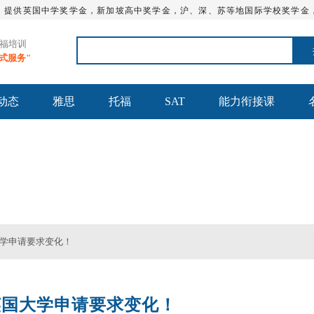
，提供英国中学奖学金，新加坡高中奖学金，沪、深、苏等地国际学校奖学金
托福培训
站式服务"
动态
雅思
托福
SAT
能力衔接课
AT_留学英语培训学校 - 通途国际英语★官网
国大学申请要求变化！
年英国大学申请要求变化！
雅思全程班
SAT词汇班