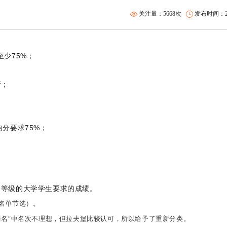
关注量：5668次
发布时间：201
求至少75%；
析；
的均分要求75%；
同等级的大学学生要求的成绩。
名单节选）。
排名”中名次不理想，但拉夫堡比较认可，所以给予了重新分类。