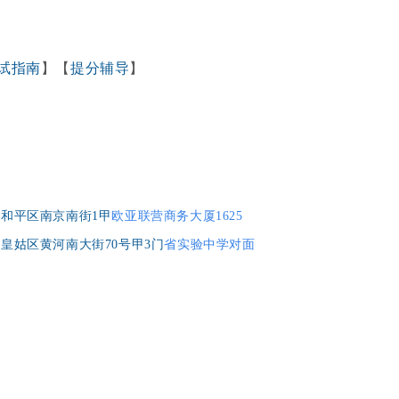
试指南
】
【
提分辅导
】
和平区南京南街1甲
欧亚联营商务大厦1625
皇姑区黄河南大街70号甲3门
省实验中学对面