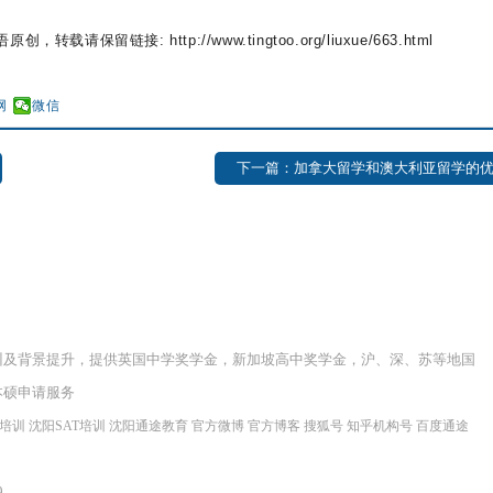
转载请保留链接: http://www.tingtoo.org/liuxue/663.html
网
微信
下一篇：加拿大留学和澳大利亚留学的
训及背景提升，提供英国中学奖学金，新加坡高中奖学金，沪、深、苏等地国
本硕申请服务
程培训
沈阳SAT培训
沈阳通途教育
官方微博
官方博客
搜狐号
知乎机构号
百度通途
9