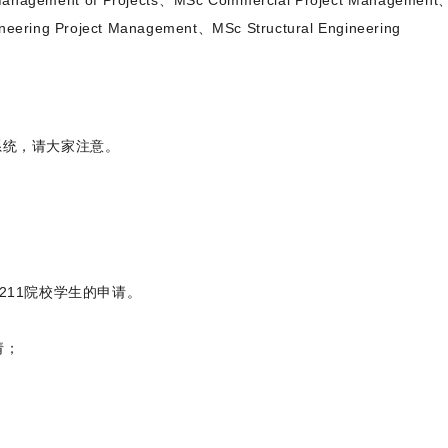
anagement of Projects、MSc Commercial Project Managemen
neering Project Management、MSc Structural Engineering
。
请系统，请大家注意。
分211院校学生的申请。
请；