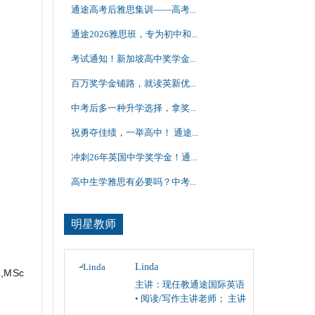
通途高考后雅思集训——高考...
通途2026雅思班，专为初中和...
考试通知！新加坡高中奖学金...
百万奖学金铺路，就读英新优...
中考后多一种升学选择，拿奖...
祝勇夺佳绩，一举高中！ 通途...
冲刺26年英国中学奖学金！通...
高中生学雅思有必要吗？中考...
明星教师
Linda
e,MSc
主讲：现任教通途国际英语
• 阅读/写作主讲老师； 主讲
雅思、托福阅读/写作，SAT