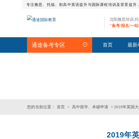
专注雅思、托福、初高中英语提升与国际课程培训及背景提升
沈阳雅思培训,
"备考/报名/一
通途备考专区
首页
最新
留学资讯
>>沈阳专业雅思_托福_S
您的当前位置：
首页
>
高中留学、本硕申请
> 2019年英
2019
托福精品课程