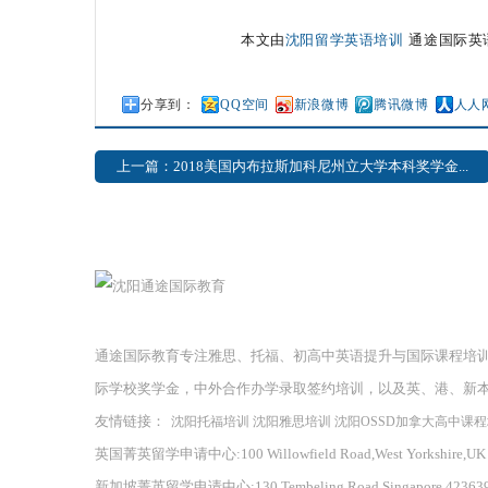
本文由
沈阳留学英语培训
通途国际英语原创，
分享到：
QQ空间
新浪微博
腾讯微博
人人
上一篇：2018美国内布拉斯加科尼州立大学本科奖学金...
通途国际教育专注雅思、托福、初高中英语提升与国际课程培
际学校奖学金，中外合作办学录取签约培训，以及英、港、新
友情链接：
沈阳托福培训
沈阳雅思培训
沈阳OSSD加拿大高中课
英国菁英留学申请中心:100 Willowfield Road,West Yorkshire,UK
新加坡菁英留学申请中心:130 Tembeling Road,Singapore 42363