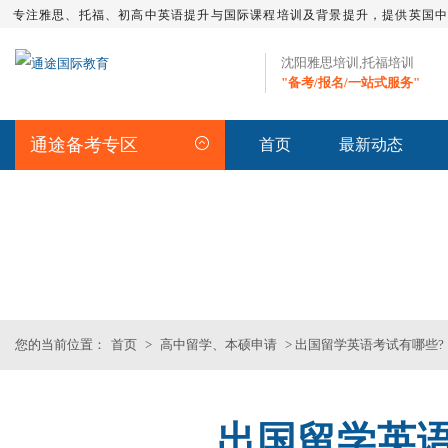
专注雅思、托福、初高中英语提升与国际课程培训及背景提升，提供英国
沈阳雅思培训,托福培训
"备考/报名/一站式服务"
通途备考专区
首页
最新动态
留学资讯
>>沈阳专业雅思_托福_SAT_留
您的当前位置：
首页
>
高中留学、本硕申请
> 出国留学英语考试有哪些?
出国留学英
沈阳SAT精品课程
SAT基础班