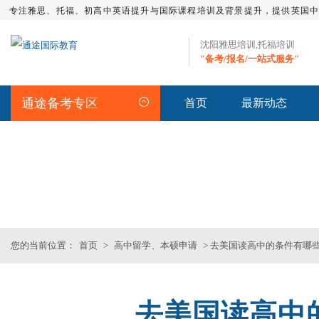
专注雅思、托福、初高中英语提升与国际课程培训及背景提升，提供英国
沈阳雅思培训,托福培训
"备考/报名/一站式服务"
通途备考专区
首页
最新动态
留学资讯
>>沈阳专业雅思_托福_SAT_留
您的当前位置：
首页
>
高中留学、本硕申请
> 去美国读高中的条件有哪
去美国读高中
沈阳SAT一对二
SAT全程班