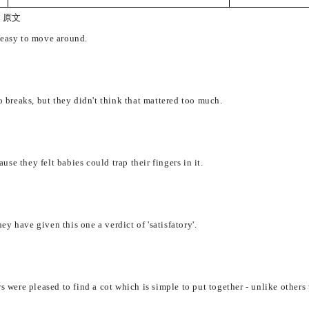
词，原文
s easy to move around.
o breaks, but they didn't think that mattered too much.
use they felt babies could trap their fingers in it.
hey have given this one a verdict of 'satisfatory'.
s were pleased to find a cot which is simple to put together - unlike others