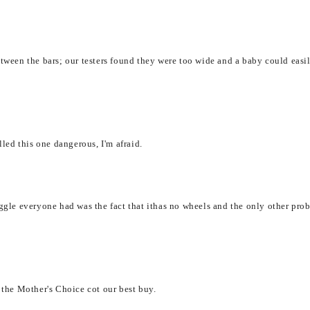
etween the bars; our testers found they were too wide and a baby could easi
lled this one dangerous, I'm afraid.
iggle everyone had was the fact that ithas no wheels and the only other pro
 the Mother's Choice cot our best buy.