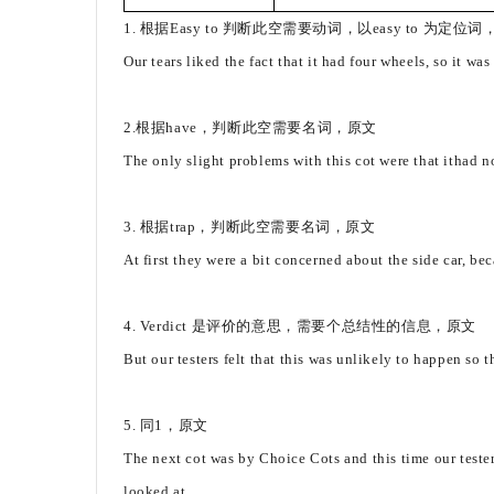
1. 根据Easy to 判断此空需要动词，以easy to 为定位
Our tears liked the fact that it had four wheels, so it wa
2.根据have，判断此空需要名词，原文
The only slight problems with this cot were that ithad n
3. 根据trap，判断此空需要名词，原文
At first they were a bit concerned about the side car, beca
4. Verdict 是评价的意思，需要个总结性的信息，原文
But our testers felt that this was unlikely to happen so t
5. 同1，原文
The next cot was by Choice Cots and this time our tester
looked at.