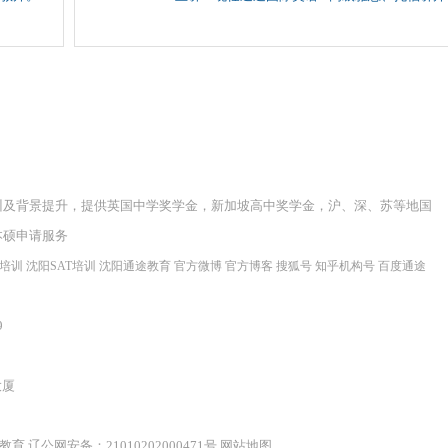
训及背景提升，提供英国中学奖学金，新加坡高中奖学金，沪、深、苏等地国
本硕申请服务
程培训
沈阳SAT培训
沈阳通途教育
官方微博
官方博客
搜狐号
知乎机构号
百度通途
9
大厦
辽公网安备：21010202000471号
网站地图