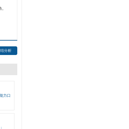
助。
总结分析
人能力口
；