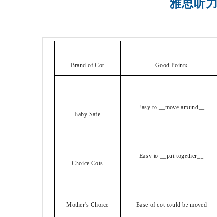
雅思听力 剑
Brand of Cot
Good Points
Easy to __move around__
Baby Safe
Easy to __put together__
Choice Cots
Mother's Choice
Base of cot could be moved