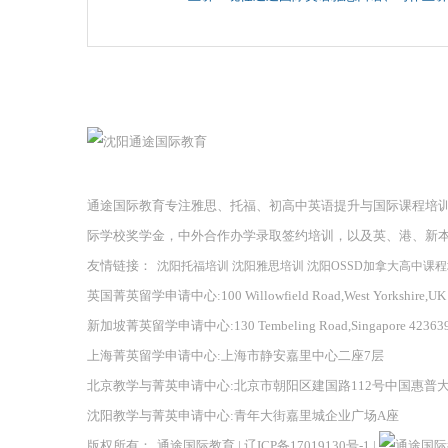
通途国际教育专注雅思、托福、初高中英语提升与国际课程培
际学校奖学金，中外合作办学录取签约培训，以及英、港、新
友情链接：
沈阳托福培训
沈阳雅思培训
沈阳OSSD加拿大高中课
英国菁英留学申请中心:100 Willowfield Road,West Yorkshire,UK
新加坡菁英留学申请中心:130 Tembeling Road,Singapore 42363
上海菁英留学申请中心:上海市静安嘉里中心二座7层
北京教学与菁英申请中心:北京市朝阳区建国路112号中国惠普
沈阳教学与菁英申请中心:青年大街嘉里城企业广场A座
版权所有：
通途国际教育
|
辽ICP备17019130号-1
|