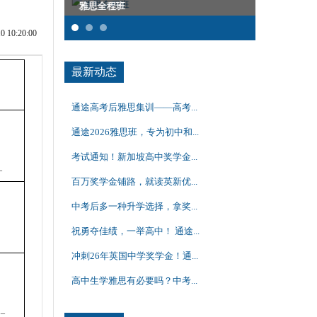
雅思全程班
托福一对二
10:20:00
最新动态
通途高考后雅思集训——高考...
通途2026雅思班，专为初中和...
考试通知！新加坡高中奖学金...
_
百万奖学金铺路，就读英新优...
中考后多一种升学选择，拿奖...
祝勇夺佳绩，一举高中！ 通途...
冲刺26年英国中学奖学金！通...
高中生学雅思有必要吗？中考...
__