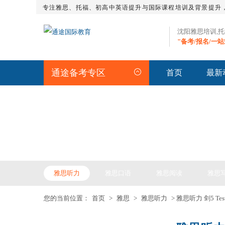
专注雅思、托福、初高中英语提升与国际课程培训及背景提升
沈阳雅思培训,
"备考/报名/一
通途备考专区
首页
最新
IELTS ARTICLE >> 雅
雅思听力
雅思口语
雅思阅读
雅思
您的当前位置：
首页
>
雅思
>
雅思听力
> 雅思听力 剑5 Test1