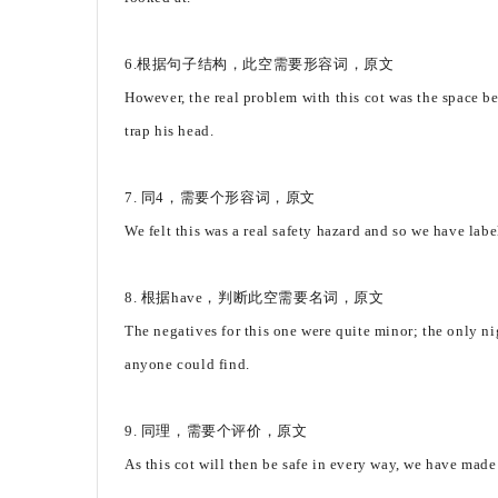
6.根据句子结构，此空需要形容词，原文
However, the real problem with this cot was the space b
trap his head.
7. 同4，需要个形容词，原文
We felt this was a real safety hazard and so we have labe
8. 根据have，判断此空需要名词，原文
The negatives for this one were quite minor; the only n
anyone could find.
9. 同理，需要个评价，原文
As this cot will then be safe in every way, we have made