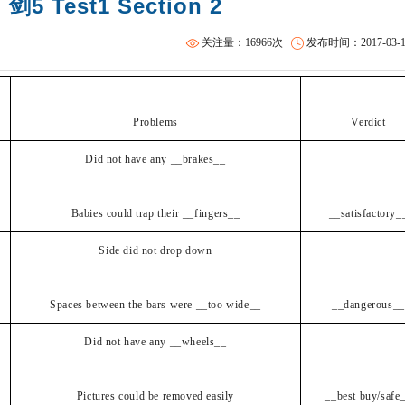
5 Test1 Section 2
雅思短期班
关注量：16966次
发布时间：2017-03-10 
Problems
Verdict
Did not have any __brakes__
Babies could trap their __fingers__
__satisfactory_
Side did not drop down
Spaces between the bars were __too wide__
__dangerous__
Did not have any __wheels__
Pictures could be removed easily
__best buy/safe