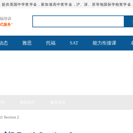
，提供英国中学奖学金，新加坡高中奖学金，沪、深、苏等地国际学校奖学金
托福培训
站式服务"
动态
雅思
托福
SAT
能力衔接课
思备考
写作
雅思机经
雅思考试
 Section 2