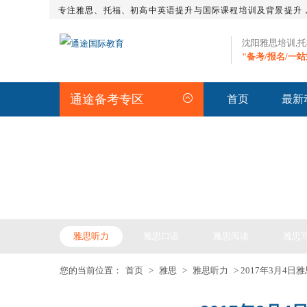
专注雅思、托福、初高中英语提升与国际课程培训及背景提升
沈阳雅思培训,
"备考/报名/一
通途备考专区
首页
最新
IELTS ARTICLE >> 雅
雅思听力
雅思口语
雅思阅读
雅思
您的当前位置：
首页
>
雅思
>
雅思听力
> 2017年3月4