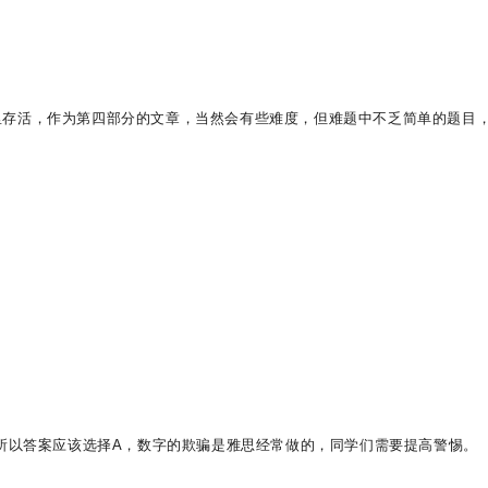
里存活，作为第四部分的文章，当然会有些难度，但难题中不乏简单的题目
是20 所以答案应该选择A，数字的欺骗是雅思经常做的，同学们需要提高警惕。