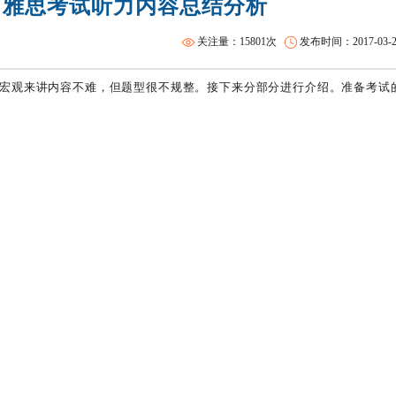
4日雅思考试听力内容总结分析
雅思全程班
托福一对一
关注量：15801次
发布时间：2017-03-22 
行。宏观来讲内容不难，但题型很不规整。接下来分部分进行介绍。准备考试