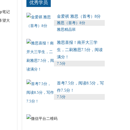
优秀学员
op笔记
金爱祺 雅思（首考）8分
希望大
雅思（首考）8分
雅思精品班
雅思喜报！南开大三学
生，二刷雅思7.5分，阅读
满分！
7.5分
首考7.5分，阅读8.5分，写
作7.5分！
7.5分