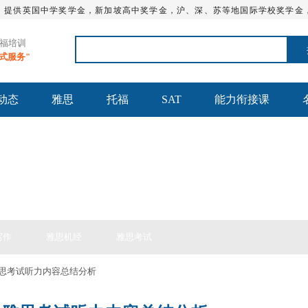
，提供英国中学奖学金，新加坡高中奖学金，沪、深、苏等地国际学校奖学金
托福培训
站式服务"
动态
雅思
托福
SAT
能力衔接课
思备考
写作
雅思机经
雅思考试
日雅思考试听力内容总结分析