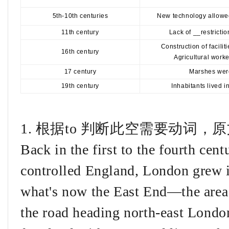
5th-10th centuries
New technology allowed
11th century
Lack of __restricti
Construction of facilit
16th century
Agricultural work
17 century
Marshes were
19th century
Inhabitants lived i
1. 根据to 判断此空需要动词，
Back in the first to the fourth ce
controlled England, London grew i
what's now the East End—the area 
the road heading north-east Londo