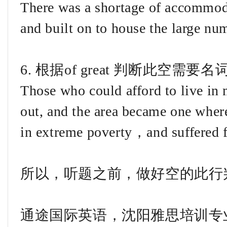
There was a shortage of accommod
and built on to house the large nu
6. 根据of great 判断此空需要
Those who could afford to live in
out, and the area became one where
in extreme poverty，and suffered f
所以，听题之前，做好空的此行
通途国际英语，沈阳雅思培训专业学