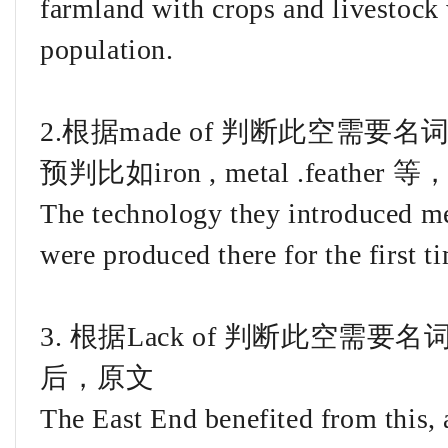
farmland with crops and livestock 
population.
2.根据made of 判断此空需
预判比如iron , metal .feather 
The technology they introduced me
were produced there for the first t
3. 根据Lack of 判断此空
后，原文
The East End benefited from this,