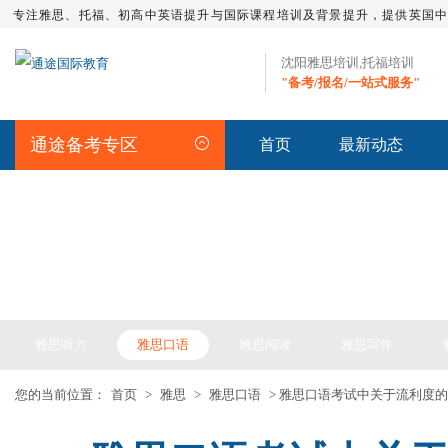
专注雅思、托福、初高中英语提升与国际课程培训及背景提升，提供英国
沈阳雅思培训,托福培训
"备考/报名/一站式服务"
通途备考专区
首页
最新动态
IELTS ARTICLE >> 雅思备考
雅思听力
雅思口语
雅思阅读
雅思写作
您的当前位置：
首页
>
雅思
>
雅思口语
> 雅思口语考试中关于流利度