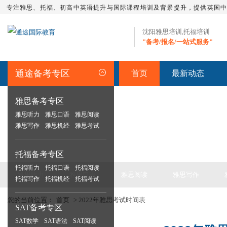
专注雅思、托福、初高中英语提升与国际课程培训及背景提升，提供英国
沈阳雅思培训,托福培训
"备考/报名/一站式服务"
通途备考专区
首页
最新动态
雅思备考专区
雅思听力
雅思口语
雅思阅读
IELTS ARTICLE >> 雅思备考
雅思写作
雅思机经
雅思考试
托福备考专区
托福听力
托福口语
托福阅读
雅思听力
雅思口语
雅思阅读
雅思写作
托福写作
托福机经
托福考试
您的当前位置：
首页
> 2022年雅思考试时间表
SAT备考专区
SAT数学
SAT语法
SAT阅读