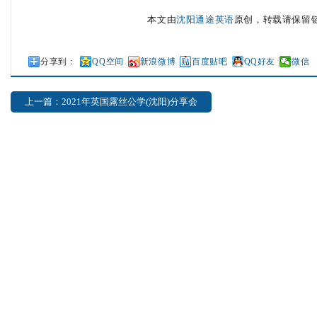
本文由
沈阳通途英语
原创，转载请保留链接: ht
分享到：
QQ空间
新浪微博
百度贴吧
QQ好友
微信
上一篇：2021年英国露丝公学(沈阳)分享会