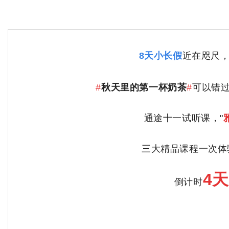
8天小长假
近在咫尺，
#
秋天里的第一杯奶茶
#
可以错
通途十一试听课，"
三大精品课程
一次体
4天
倒计时