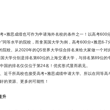
考
+
雅思成绩也可作为申请海外名校的条件之一！以高考
600
学”同等水平的院校，而拿英国大学为例，高考
600
分
+
雅思
6-7
的院校。从
2020
年的
QS
世界大学综合排名来给大家做一个对
中国大学分别是排名第
60
位的上海交通大学，与排名第
89
位的
中国的排名仅仅位于第
24
名！优劣形式显而易见。
、近千所高校也接受高考
+
雅思成绩申请大学。所以在同等高
好的资源、更多的可能性！
提升