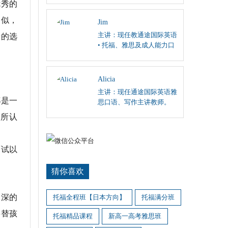
优秀的
阅读、英国文学课程；
相似，
Jim
主讲：现任教通途国际英语
错的选
• 托福、雅思及成人能力口
语和听力主讲。
Alicia
主讲：现任通途国际英语雅
都是一
思口语、写作主讲教师。
构所认
面试以
猜你喜欢
加深的
托福全程班【日本方向】
托福满分班
要替孩
托福精品课程
新高一高考雅思班