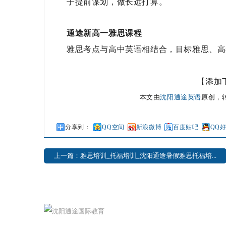
子提前谋划，做长远打算。
通途新高一雅思课程
雅思考点与高中英语相结合，目标雅思、高
【添加
本文由
沈阳通途英语
原创，转载请
分享到：
QQ空间
新浪微博
百度贴吧
QQ
上一篇：雅思培训_托福培训_沈阳通途暑假雅思托福培...