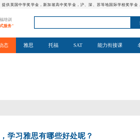
，提供英国中学奖学金，新加坡高中奖学金，沪、深、苏等地国际学校奖学金
托福培训
站式服务"
动态
雅思
托福
SAT
能力衔接课
，学习雅思有哪些好处呢？
托福火箭班
托福全程班【美国方向】