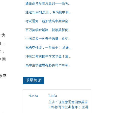
通途高考后雅思集训——高考...
通途2026雅思班，专为初中和...
考试通知！新加坡高中奖学金...
百万奖学金铺路，就读英新优...
分为
中考后多一种升学选择，拿奖...
分，
祝勇夺佳绩，一举高中！ 通途...
比：
冲刺26年英国中学奖学金！通...
中国
高中生学雅思有必要吗？中考...
考成
明星教师
Linda
主讲：现任教通途国际英语
• 阅读/写作主讲老师； 主讲
雅思、托福阅读/写作，SAT