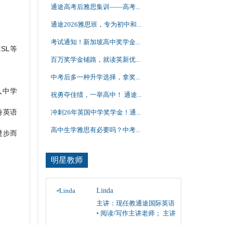
通途高考后雅思集训——高考...
通途2026雅思班，专为初中和...
考试通知！新加坡高中奖学金...
SL等
百万奖学金铺路，就读英新优...
中考后多一种升学选择，拿奖...
入中学
祝勇夺佳绩，一举高中！ 通途...
待英语
冲刺26年英国中学奖学金！通...
高中生学雅思有必要吗？中考...
进步而
明星教师
Linda
主讲：现任教通途国际英语
• 阅读/写作主讲老师； 主讲
雅思、托福阅读/写作，SAT