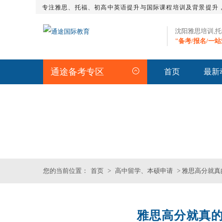
专注雅思、托福、初高中英语提升与国际课程培训及背景提升
沈阳雅思培训,
"备考/报名/一
通途备考专区
首页
最新
留学资讯
>>沈阳专业雅思_托福_S
您的当前位置：
首页
>
高中留学、本硕申请
> 雅思高分就
雅思高分就真的
托福一对一