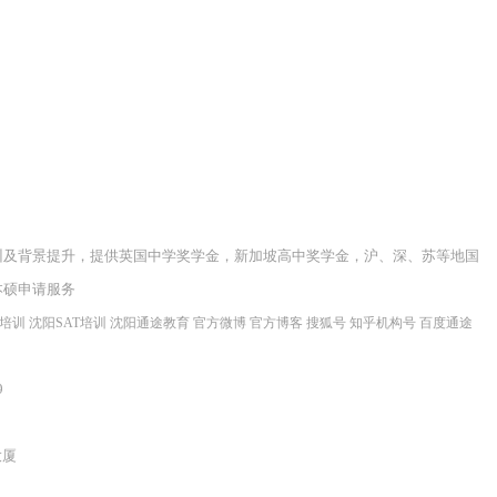
训及背景提升，提供英国中学奖学金，新加坡高中奖学金，沪、深、苏等地国
本硕申请服务
程培训
沈阳SAT培训
沈阳通途教育
官方微博
官方博客
搜狐号
知乎机构号
百度通途
9
大厦