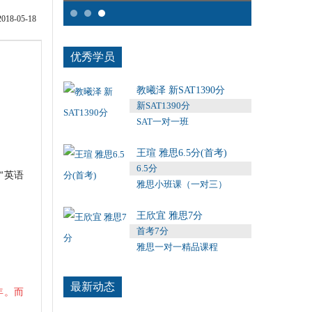
8-05-18
优秀学员
教曦泽 新SAT1390分
新SAT1390分
SAT一对一班
王瑄 雅思6.5分(首考)
6.5分
“英语
雅思小班课（一对三）
王欣宜 雅思7分
首考7分
雅思一对一精品课程
最新动态
年。而