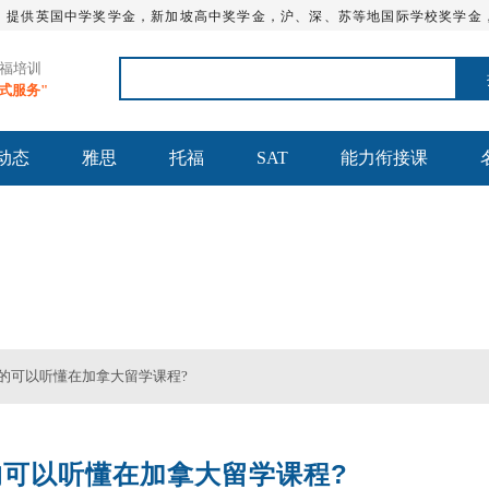
，提供英国中学奖学金，新加坡高中奖学金，沪、深、苏等地国际学校奖学金
托福培训
站式服务"
动态
雅思
托福
SAT
能力衔接课
AT_留学英语培训学校 - 通途国际英语★官网
真的可以听懂在加拿大留学课程?
可以听懂在加拿大留学课程?
雅思全程班
雅思短期班