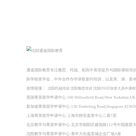
通途国际教育专注雅思、托福、初高中英语提升与国际课程培
际学校奖学金，中外合作办学录取签约培训，以及英、港、新
友情链接：
沈阳托福培训
沈阳雅思培训
沈阳OSSD加拿大高中课
英国菁英留学申请中心:100 Willowfield Road,West Yorkshire,UK
新加坡菁英留学申请中心:130 Tembeling Road,Singapore 42363
上海菁英留学申请中心:上海市静安嘉里中心二座7层
北京教学与菁英申请中心:北京市朝阳区建国路112号中国惠普
沈阳教学与菁英申请中心:青年大街嘉里城企业广场A座