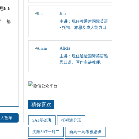
阅读、英国文学课程；
5.5
Jim
学，都
主讲：现任教通途国际英语
• 托福、雅思及成人能力口
语和听力主讲。
Alicia
主讲：现任通途国际英语雅
思口语、写作主讲教师。
猜你喜欢
8大改革
SAT基础班
托福满分班
沈阳SAT一对二
新高一高考雅思班