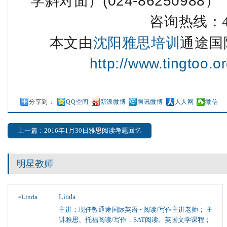
学斜对面）(024-86250988）
咨询热线：400
本文由
沈阳雅思培训
通途国
http://www.tingtoo.or
分享到：
QQ空间
新浪微博
腾讯微博
人人网
微信
上一篇：2016年1月30日雅思阅读考题回忆
明星教师
Linda
主讲：现任教通途国际英语 • 阅读/写作主讲老师； 主
讲雅思、托福阅读/写作，SAT阅读、英国文学课程；