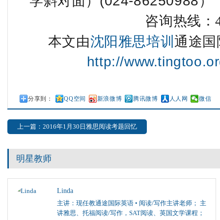
学斜对面）(024-86250988）
咨询热线：400
本文由
沈阳雅思培训
通途国
http://www.tingtoo.or
分享到：
QQ空间
新浪微博
腾讯微博
人人网
微信
上一篇：2016年1月30日雅思阅读考题回忆
明星教师
Linda
主讲：现任教通途国际英语 • 阅读/写作主讲老师； 主
讲雅思、托福阅读/写作，SAT阅读、英国文学课程；