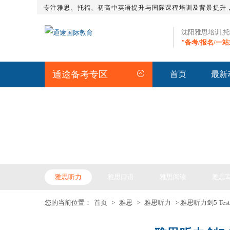
专注雅思、托福、初高中英语提升与国际课程培训及背景提升
沈阳雅思培训,
"备考/报名/一
通途备考专区
首页
最新
IELTS ARTICLE >> 雅
雅思听力
雅思口语
雅思阅读
雅思
您的当前位置：
首页
>
雅思
>
雅思听力
> 雅思听力剑5 Test 