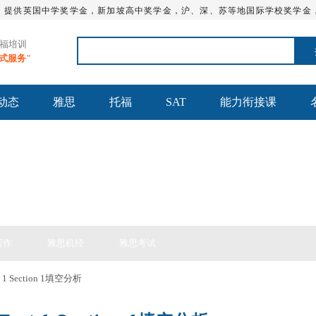
，提供英国中学奖学金，新加坡高中奖学金，沪、深、苏等地国际学校奖学金
托福培训
站式服务"
动态
雅思
托福
SAT
能力衔接课
思备考
写作
雅思机经
雅思考试
1 Section 1填空分析