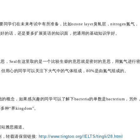
在未来考试中有所准备，比如ozone layer臭氧层，nitrogen氮气，
以想做好的话，还是要多扩展英语的知识面，把通用的基础知识学好。
的意思，Seal在这里取的是一个比较生僻的意思就是密封的意思，用氮气进行
但用心的同学可以关注下大气中的气体组成，80%是由氮气组成的。
基础的概念，如果感兴趣的同学可以了解下bacteria的单数是bacterium，另
等多种“界kingdom”。
网站雅思频道。
创，转载请保留链接:
http://www.tingtoo.org/IELTS/tingli/28.html