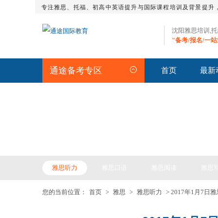
专注雅思、托福、初高中英语提升与国际课程培训及背景提升
沈阳雅思培训,
"备考/报名/一
通途备考专区
首页
最新
IELTS ARTICLE >> 雅
雅思听力
雅思口语
雅思阅读
雅思
您的当前位置：
首页
>
雅思
>
雅思听力
> 2017年1月7