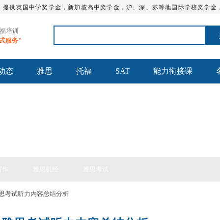
，提供英国中学奖学金，新加坡高中奖学金，沪、深、苏等地国际学校奖学金
托福培训
站式服务"
动态
雅思
托福
SAT
能力衔接课
思备考
写作
雅思机经
雅思考试
日雅思考试听力内容总结分析