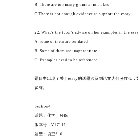
B. There are too many grammar mistakes
C There is not enough evidence to support the essay.
22. What’s the tutor’s advice on her examples in the ess
A. some of them are outdated
B. Some of them are inappropriate
C. Examples need to be referenced
题目中出现了关于essay的话题涉及到论文为何分数
多练。
Section4
话题：化学、环保
版本号：V17117
题型：填空*10