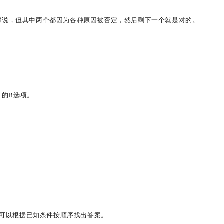
都说，但其中两个都因为各种原因被否定，然后剩下一个就是对的。
___
-39 的B选项。
生可以根据已知条件按顺序找出答案。