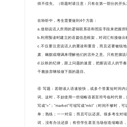
得不偿失。（听题时请注意：只有在第一部分的开头
在聆听中，考生需要做到4个方面：
a.借助说话人所用的逻辑联系语和照应手段来把握所
b.利用预读时建立的语篇信息框架，对词汇衔接做
c.不仅要注意说话人的重读和重音，而且还要敏锐
肃、幽默或嘲讽来理解他们的言外之意。只有把握说
d.以铁的纪律，跟上问题的速度，把握说话人的节
干脆放弃继续做下面的题目。
④ 写题：若朗读人语速较快，或多个答案短时间
词。这时，不妨使用一些缩略语甚至符号临时代替，最后誊写答
写成“=”；“market”可缩写成“mkt”（时间
单；熟练；一一对应；而且可以还原。很多考生对
词，没有办法还原；有些学生甚至当场创造缩略语