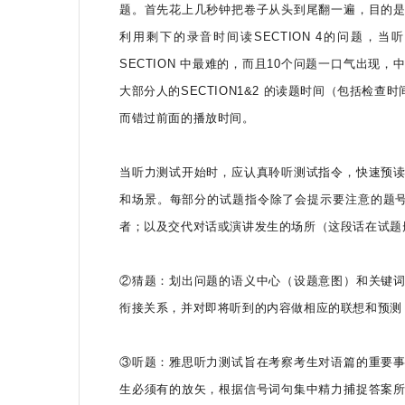
题。首先花上几秒钟把卷子从头到尾翻一遍，目的
利用剩下的录音时间读SECTION 4的问题，当听到S
SECTION 中最难的，而且10个问题一口气出
大部分人的SECTION1&2 的读题时间（包括
而错过前面的播放时间。
当听力测试开始时，应认真聆听测试指令，快速预
和场景。每部分的试题指令除了会提示要注意的题
者；以及交代对话或演讲发生的场所（这段话在试题
②猜题：划出问题的语义中心（设题意图）和关键
衔接关系，并对即将听到的内容做相应的联想和预测
③听题：雅思听力测试旨在考察考生对语篇的重要
生必须有的放矢，根据信号词句集中精力捕捉答案