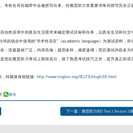
以。专有名词在磁带中会被拼写出来。但雅思听力答案要求单词拼写完全正
英语自然语境中的真实生活需求来确定测试目标和任务，以真实生活和社交
、工作与培训场合中使用的“学术性语言”（academic language）为测试语料，
混杂；语篇题材广泛，内容浩瀚；题型多样，难度递增；而且测试内容多为
要是想在雅思听力考试上取得高分，除了熟悉考试技巧之外，提升真正的语
创，转载请保留链接:
http://www.tingtoo.org/IELTS/tingli/26.html
网
微信
下一篇：雅思听力剑5 Test 1 Section 