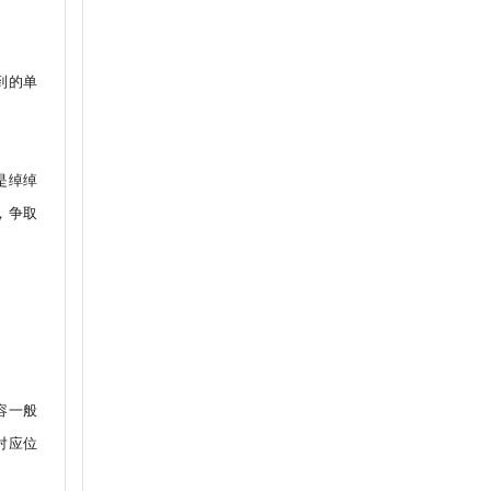
到的单
是绰绰
，争取
容一般
文对应位