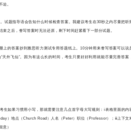
不迫。
案。试题指导语会告知什么时候检查答案。我建议考生在30秒之内尽量把听
结束之后，誊写答案时无法还原，剩下时间赶紧看下一部分试题。
题册上的答案抄到雅思听力测试专用答题纸上。10分钟用来誊写答案可以说
为“天外飞仙”。因为有这么长的时间，考生只要好好利用就能尽量完善答案
考生如果习惯用小写，那就需要注意几点首字母大写规则：ⅰ表格里面的内
地点（Church Road）人名（Peter）职位（Professor）；ⅲ上下
留意）