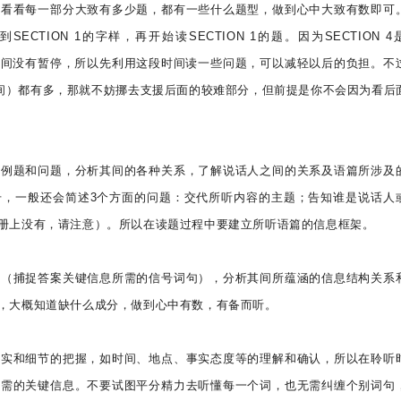
是看看每一部分大致有多少题，都有一些什么题型，做到心中大致有数即可
ECTION 1的字样，再开始读SECTION 1的题。因为SECTION 
现，中间没有暂停，所以先利用这段时间读一些问题，可以减轻以后的负担。不
检查时间）都有多，那就不妨挪去支援后面的较难部分，但前提是你不会因为看后
读例题和问题，分析其间的各种关系，了解说话人之间的关系及语篇所涉及
号，一般还会简述3个方面的问题：交代所听内容的主题；告知谁是说话人
册上没有，请注意）。所以在读题过程中要建立所听语篇的信息框架。
词（捕捉答案关键信息所需的信号词句），分析其间所蕴涵的信息结构关系
，大概知道缺什么成分，做到心中有数，有备而听。
事实和细节的把握，如时间、地点、事实态度等的理解和确认，所以在聆听
所需的关键信息。不要试图平分精力去听懂每一个词，也无需纠缠个别词句