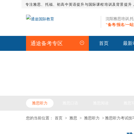
专注雅思、托福、初高中英语提升与国际课程培训及背景提升
沈阳雅思培训,
"备考/报名/一
通途备考专区
首页
最新
IELTS ARTICLE >> 雅
雅思听力
雅思口语
雅思阅读
雅思
您的当前位置：
首页
>
雅思
>
雅思听力
> 雅思听力考试技