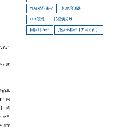
托福精品课程
托福培训课
PRE课程
托福满分班
国际能力班
托福全程班【美国方向】
气的严
否则就
长的单
l”可缩
则：简
对应单
必须在