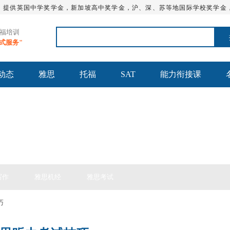
，提供英国中学奖学金，新加坡高中奖学金，沪、深、苏等地国际学校奖学金
托福培训
站式服务"
动态
雅思
托福
SAT
能力衔接课
思备考
写作
雅思机经
雅思考试
巧