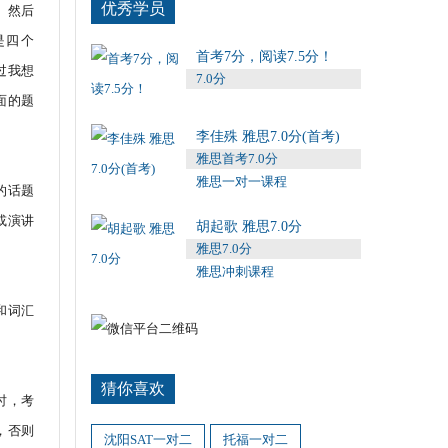
优秀学员
。然后
4是四个
首考7分，阅读7.5分！
过我想
7.0分
面的题
李佳殊 雅思7.0分(首考)
雅思首考7.0分
雅思一对一课程
的话题
或演讲
胡起歌 雅思7.0分
雅思7.0分
雅思冲刺课程
和词汇
猜你喜欢
时，考
，否则
沈阳SAT一对二
托福一对二