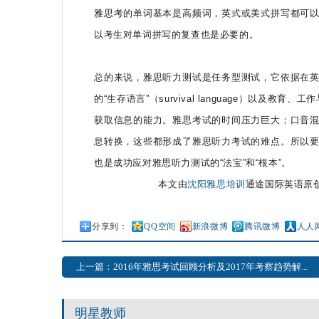
雅思考的单词基本是高频词，英式或美式拼写都可
以考生对单词拼写的复查也是必要的。
总的来说，雅思听力测试是任务型测试，它依据在
的“生存语言”（survival language）以及教育
获取信息的能力。雅思考试的时间压力巨大；口音
息转换，这些都形成了雅思听力考试的难点。所以
也是成功应对雅思听力测试的“法宝”和“根本”。
本文由
沈阳雅思培训
通途国际英语原
分享到：
QQ空间
新浪微博
腾讯微博
人人
上一篇：2016年雅思考试回顾分析及2017年考察趋势解...
明星教师