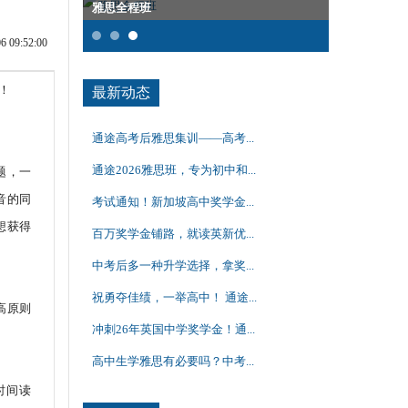
雅思全程班
沈阳SAT一
09:52:00
！
最新动态
通途高考后雅思集训——高考...
通途2026雅思班，专为初中和...
题，一
音的同
考试通知！新加坡高中奖学金...
想获得
百万奖学金铺路，就读英新优...
中考后多一种升学选择，拿奖...
祝勇夺佳绩，一举高中！ 通途...
高原则
冲刺26年英国中学奖学金！通...
高中生学雅思有必要吗？中考...
时间读