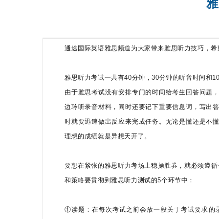
雅
雅思全程班
通途国际英语雅思频道为大家带来雅思听力技巧，希
雅思听力考试一共有40分钟，30分钟的听音时间和
由于雅思考试没有安排专门的时间给考生回答问题
边聆听录音材料，同时还要记下重要信息词，写出
时就要迅速做出反应来完成任务。无论是懂还是不
理想的成绩就是异想天开了。
要想在紧张的雅思听力考场上稳操胜券，就必须遵循
和策略要贯彻到雅思听力测试的5个环节中：
①读题：在每次考试之前会放一段关于考试要求的