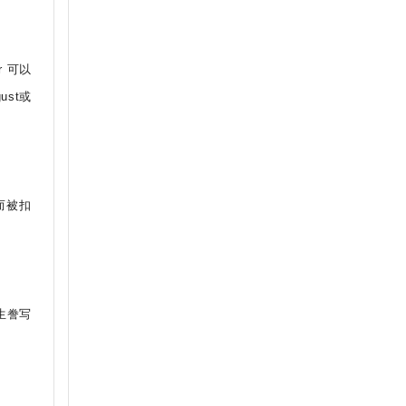
r 可以
st或
而被扣
考生誊写