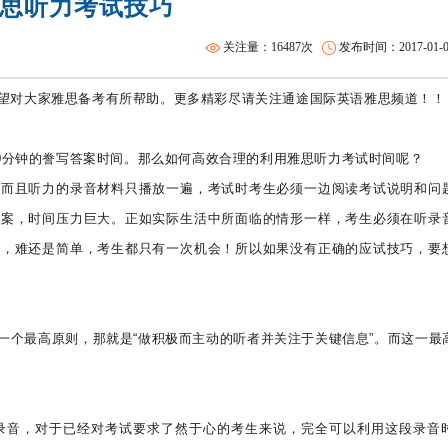
思听力考试技巧
沈阳SAT一对二
SAT强化班
关注量：16487次
发布时间：2017-01-06 
望对大家雅思备考有所帮助。更多精彩尽请关注通途国际英语雅思频道！！
10分钟的誊写答案时间。那么如何高效合理的利用雅思听力考试时间呢？
，而且听力的录音材料只播放一遍，考试时考生必须一边阅读考试说明和问
答案，时间压力巨大。正如实际生活中所面临的情形一样，考生必须在听录
懂，难还是简单，考生都只有一次机会！所以如果没有正确的应试技巧，要
一个最高原则，那就是“做积极而主动的听者并关注于关键信息”。而这一最
录音，对于已经对考试要求了然于心的考生来说，完全可以利用这段录音