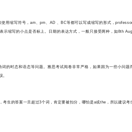
议使用缩写符号，am、pm、AD 、BC等都可以写成缩写的形式，professo
意表示缩写的小点是否标上。日期的表达方式，一般只接受两种，如8th Augu
动词的时态和语态等问题。雅思考试阅卷非常严格，如果因为一些小问题
误。
ORDS，考生的答案一旦超过3个词，肯定要被扣分，哪怕是a或the，所以建议