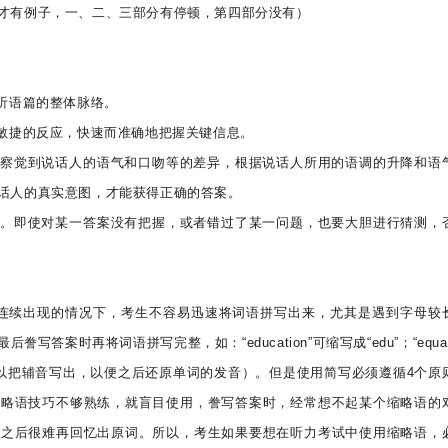
才有例子，一、二、三部分有停顿，第四部分没有）
听语篇的整体脉络。
出敏捷的反应，快速而准确地把握关键信息。
地察觉到说话人的语气和口吻等的差异，根据说话人所用的语调的升降和语
话人的真实意图，才能获得正确的答案。
奏。即使对某一答案没有把握，或者错过了某一问题，也要大胆进行猜测，
内连续出现的情况下，考生不容易迅速将词语拼写出来，尤其是遇到字母较
案时再将词语拼写完整，如：“education”可缩写成“edu”；“equa
不够时，可以把辅音写出，以便之后还原单词的发音）。但是使用简写必须遵循4个原
缩略语技巧不够熟练，就盲目使用，誊写答案时，经常想不起某个缩略语的
，之后很难再回忆出原词。所以，考生如果要想在听力考试中使用缩略语，