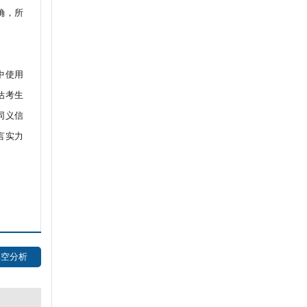
确，所
中使用
评估考生
同义信
言实力
1填空分析