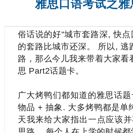
雅思口语考试之雅思
沈阳SAT一对二
新高一高
俗话说的好“城市套路深, 快点
的套路比城市还深。 所以, 逃
路，那么今儿我来带着大家看看
思 Part2话题卡。
广大烤鸭们都知道的雅思话题卡基
物品 + 抽象. 大多烤鸭都是
天我来给大家指出一点应该并
思路， 每个人在上学的时候都