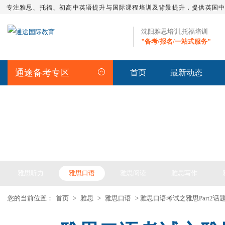
专注雅思、托福、初高中英语提升与国际课程培训及背景提升，提供英国
沈阳雅思培训,托福培训
"备考/报名/一站式服务"
通途备考专区
首页
最新动态
IELTS ARTICLE >> 雅思备考
雅思听力
雅思口语
雅思阅读
雅思写作
您的当前位置：
首页
>
雅思
>
雅思口语
> 雅思口语考试之雅思Part2话