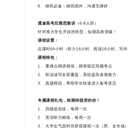
8. 移民必备：移民国外，沟通无障碍
通途高考后雅思集训
（
6-8
人班）
针对准大学生开设的班型，短期高效突破！
课程设置：
总课时
64
小时（听力
16
小时、阅读
16
小时、写作
课程特色：
1. 重难点精讲精练，精准锁定高频考点
2. 听说读写全面覆盖，系统提高各项能力
3. 真题模拟，帮助学生快速进入备考状态
专属课程礼包，给期待脱变的你！
1. 四级提前练，每周一次
2. 英语听力精练，每周一次
3. 大学生气质时尚穿搭课程一次（男、女专场