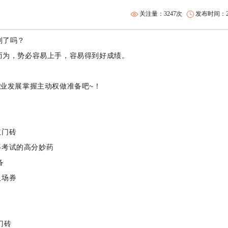
关注量：3247次
发布时间：202
划了吗？
而为，势必容易上手，容易得到好成绩。
职业发展掌握主动权做准备吧
~
！
敲门砖
等考试的高分妙药
备
入场券
门砖