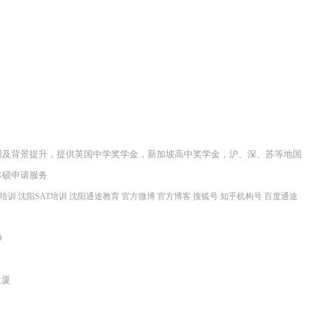
训及背景提升，提供英国中学奖学金，新加坡高中奖学金，沪、深、苏等地国
本硕申请服务
程培训
沈阳SAT培训
沈阳通途教育
官方微博
官方博客
搜狐号
知乎机构号
百度通途
9
大厦