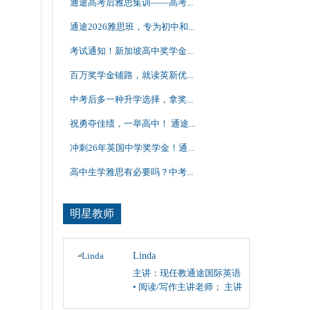
通途高考后雅思集训——高考...
通途2026雅思班，专为初中和...
考试通知！新加坡高中奖学金...
百万奖学金铺路，就读英新优...
中考后多一种升学选择，拿奖...
祝勇夺佳绩，一举高中！ 通途...
冲刺26年英国中学奖学金！通...
高中生学雅思有必要吗？中考...
明星教师
Linda
主讲：现任教通途国际英语
• 阅读/写作主讲老师； 主讲
雅思、托福阅读/写作，SAT