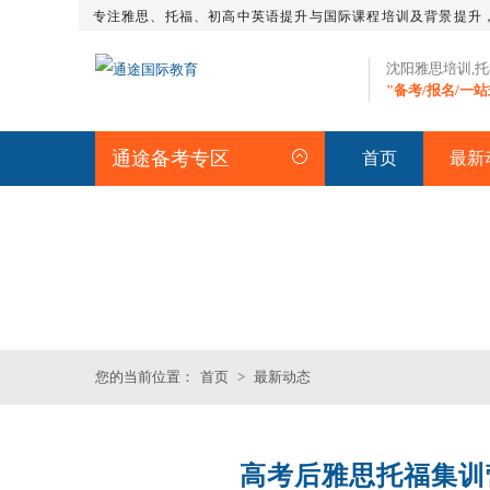
专注雅思、托福、初高中英语提升与国际课程培训及背景提升
沈阳雅思培训,
"备考/报名/一
通途备考专区
首页
最新
最新动态
您的当前位置：
首页
>
最新动态
高考后雅思托福集训
托福全程班【日本方向】
托福火箭班