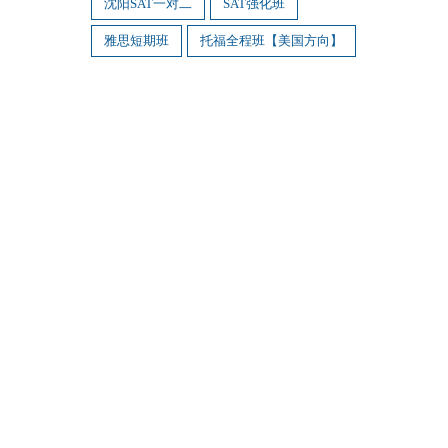
沈阳SAT一对二
SAT强化班
雅思短期班
托福全程班【美国方向】