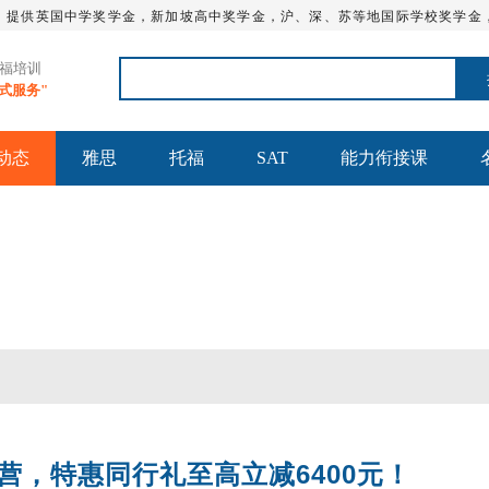
，提供英国中学奖学金，新加坡高中奖学金，沪、深、苏等地国际学校奖学金
托福培训
站式服务"
动态
雅思
托福
SAT
能力衔接课
营，特惠同行礼至高立减6400元！
雅思全程班