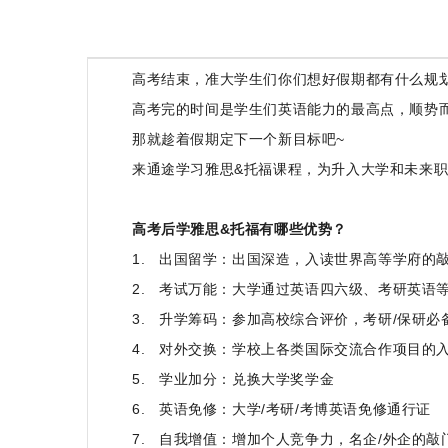
高考结束，准大学生们你们想好假期都有什么规
高考完的时间是学生们英语能力的最高点，顺势
那就趁着假期定下一个新目标吧
~
来通途学习雅思
&
托福课程，为升入大学和未来
高考后学雅思
&
托福有哪些优势？
1. 出国留学：出国深造，入读世界高等学府的
2. 考试万能：大学通过英语四六级、考研英语
3. 升学筹码：参加高校综合评价，考研
/
保研必
4. 对外交换：学校上各类国际交流合作项目的
5. 学业加分：兑换大学奖学金
6. 英语免修：大学
/
考研
/
考博英语免修通行证
7. 自我增值：增加个人竞争力，名企
/
外企的敲