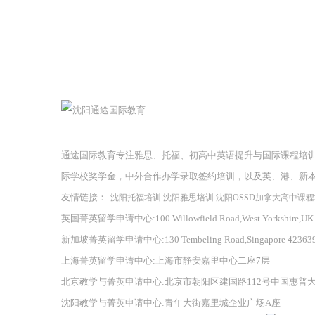
通途国际教育专注雅思、托福、初高中英语提升与国际课程培
际学校奖学金，中外合作办学录取签约培训，以及英、港、新
友情链接：
沈阳托福培训
沈阳雅思培训
沈阳OSSD加拿大高中课
英国菁英留学申请中心:100 Willowfield Road,West Yorkshire,UK
新加坡菁英留学申请中心:130 Tembeling Road,Singapore 42363
上海菁英留学申请中心:上海市静安嘉里中心二座7层
北京教学与菁英申请中心:北京市朝阳区建国路112号中国惠普
沈阳教学与菁英申请中心:青年大街嘉里城企业广场A座