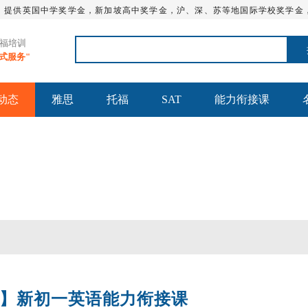
，提供英国中学奖学金，新加坡高中奖学金，沪、深、苏等地国际学校奖学金
托福培训
站式服务"
动态
雅思
托福
SAT
能力衔接课
】新初一英语能力衔接课
托福全程班【日本方向】