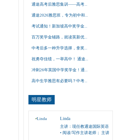
通途高考后雅思集训——高考...
通途2026雅思班，专为初中和...
考试通知！新加坡高中奖学金...
百万奖学金铺路，就读英新优...
中考后多一种升学选择，拿奖...
祝勇夺佳绩，一举高中！ 通途...
冲刺26年英国中学奖学金！通...
高中生学雅思有必要吗？中考...
明星教师
Linda
主讲：现任教通途国际英语
• 阅读/写作主讲老师； 主讲
雅思、托福阅读/写作，SAT