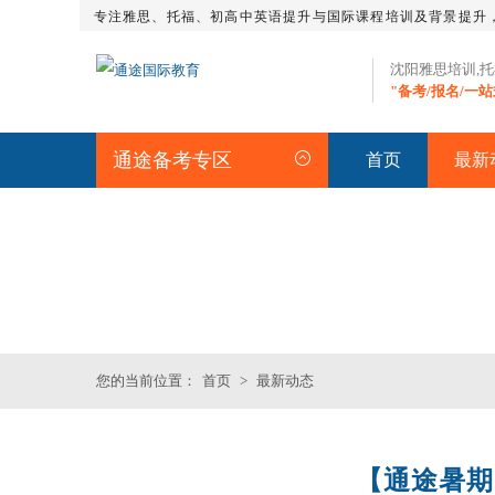
专注雅思、托福、初高中英语提升与国际课程培训及背景提升
沈阳雅思培训,
"备考/报名/一
通途备考专区
首页
最新
最新动态
您的当前位置：
首页
>
最新动态
【通途暑期
沈阳SAT精品课程
雅思短期班