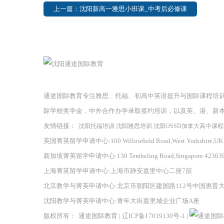
上一篇：沈阳新高一雅思小班课_中考后必修课
通途国际教育专注雅思、托福、初高中英语提升与国际课程培
际学校奖学金，中外合作办学录取签约培训，以及英、港、新
友情链接：
沈阳托福培训
沈阳雅思培训
沈阳OSSD加拿大高中课
英国菁英留学申请中心:100 Willowfield Road,West Yorkshire,UK
新加坡菁英留学申请中心:130 Tembeling Road,Singapore 42363
上海菁英留学申请中心:上海市静安嘉里中心二座7层
北京教学与菁英申请中心:北京市朝阳区建国路112号中国惠普
沈阳教学与菁英申请中心:青年大街嘉里城企业广场A座
版权所有：
通途国际教育
|
辽ICP备17019130号-1
|