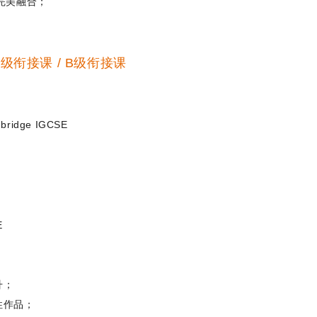
完美融合；
A级衔接课 / B级衔接课
mbridge IGCSE
E
升；
性作品；