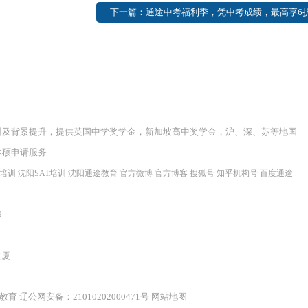
下一篇：通途中考福利季，凭中考成绩，最高享6折福
训及背景提升，提供英国中学奖学金，新加坡高中奖学金，沪、深、苏等地国
本硕申请服务
程培训
沈阳SAT培训
沈阳通途教育
官方微博
官方博客
搜狐号
知乎机构号
百度通途
9
大厦
辽公网安备：21010202000471号
网站地图