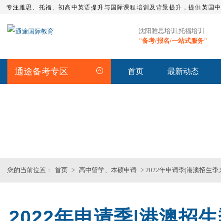
专注雅思、托福、初高中英语提升与国际课程培训及背景提升，提供英国
沈阳雅思培训,托福培训
"备考/报名/一站式服务"
通途备考专区
首页
最新动态
留学资讯
>>沈阳专业雅思_托福_SAT_留
您的当前位置：
首页
>
高中留学、本硕申请
> 2022年申请季|港澳招
2022年申请季|港澳
雅思全程班
SAT词汇班