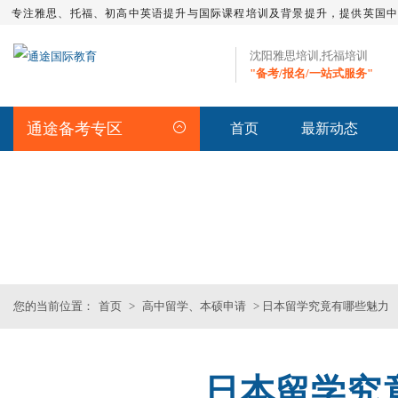
专注雅思、托福、初高中英语提升与国际课程培训及背景提升，提供英国
沈阳雅思培训,托福培训
"备考/报名/一站式服务"
通途备考专区
首页
最新动态
留学资讯
>>沈阳专业雅思_托福_SAT_留
您的当前位置：
首页
>
高中留学、本硕申请
> 日本留学究竟有哪些魅力
日本留学究
雅思集训课程
托福培训