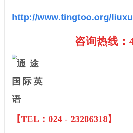
http://www.tingtoo.org/liux
咨询热线
：4
【
TEL：024 - 23286318
】