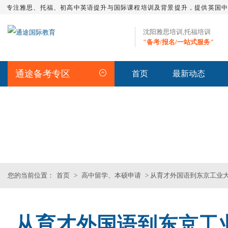
专注雅思、托福、初高中英语提升与国际课程培训及背景提升，提供英国
沈阳雅思培训,托福培训
"备考/报名/一站式服务"
通途备考专区
首页
最新动态
留学资讯
>>沈阳专业雅思_托福_SAT_留
您的当前位置：
首页
>
高中留学、本硕申请
> 从育才外国语到东京工业
从育才外国语到东京工
沈阳SAT精品课程
SAT全程班